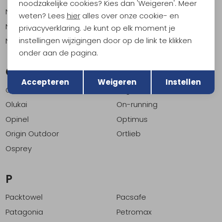
noodzakelijke cookies? Kies dan 'Weigeren'. Meer
Nikwax
Nite-Ize
weten? Lees
hier
alles over onze cookie- en
Nnormal
Nordic Pocket Saw
privacyverklaring. Je kunt op elk moment je
instellingen wijzigingen door op de link te klikken
Nordisk
onder aan de pagina.
Terug
O
Opslaan
Accepteren
Weigeren
Instellen
OOfos
Olight
Olukai
On-running
Opinel
Optimus
Origin Outdoor
Ortlieb
Osprey
P
Packtowel
Pacsafe
Patagonia
Petromax