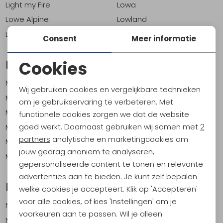
Light my Fire
Lowa
Lowe Alpine
Lowland
Lundhags
Consent
Meer informatie
M
Cookies
Noodzakelijke cookies
MSR
Mac in a Sac
Wij gebruiken cookies en vergelijkbare technieken
Personalisatie cookies
Maier Sports
Marmot
om je gebruikservaring te verbeteren. Met
Matador
Meindl
functionele cookies zorgen we dat de website
Analytische cookies
goed werkt. Daarnaast gebruiken wij samen met
2
Midnight Lightning
Morakniv
Marketing cookies
partners
analytische en marketingcookies om
Muck
Munkees
jouw gedrag anoniem te analyseren,
MySole
gepersonaliseerde content te tonen en relevante
advertenties aan te bieden. Je kunt zelf bepalen
N
welke cookies je accepteert. Klik op 'Accepteren'
voor alle cookies, of kies 'Instellingen' om je
Nalgene
National Moulding
voorkeuren aan te passen. Wil je alleen
Nebo
Nemo