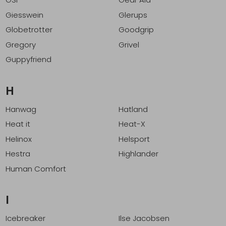
Giesswein
Glerups
Globetrotter
Goodgrip
Gregory
Grivel
Guppyfriend
H
Hanwag
Hatland
Heat it
Heat-X
Helinox
Helsport
Hestra
Highlander
Human Comfort
I
Icebreaker
Ilse Jacobsen