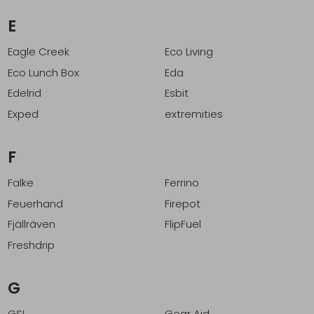
E
Eagle Creek
Eco Living
Eco Lunch Box
Eda
Edelrid
Esbit
Exped
extremities
F
Falke
Ferrino
Feuerhand
Firepot
Fjällräven
FlipFuel
Freshdrip
G
GSI
Gear Aid