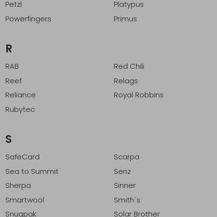
Petzl
Platypus
Powerfingers
Primus
R
RAB
Red Chili
Reef
Relags
Reliance
Royal Robbins
Rubytec
S
SafeCard
Scarpa
Sea to Summit
Senz
Sherpa
Sinner
Smartwool
Smith´s
Snugpak
Solar Brother