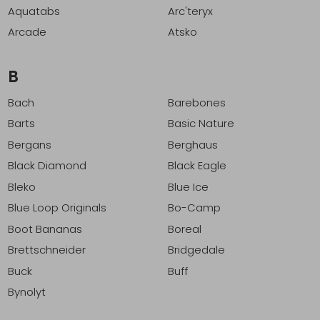
Aquatabs
Arc'teryx
Schoenonderhoud
Bagagezakken en Tonnen
Wandelstokken en Gamaschen
Kampeermeubels
Pof, Pofzakken en Training
Wandelschoenen Heren
Skibroeken
Expeditie accessoires
Expeditie jassen
Fietsbroeken
Expeditie accessoires
Arcade
Atsko
Rugzak accessoires
Cadeaus en Diensten
Wassen
Klimtouw en Bandsling
Sokken
Fietsbroeken
Expeditie broeken
B
Ijsklimmen en Stijgijzers
Drinksysteem
Expeditie broeken
Bach
Barebones
Sneeuwwandelen
Wandelstokken en Gamaschen
Barts
Basic Nature
Bergans
Berghaus
Zonnebrillen
Black Diamond
Black Eagle
Bleko
Blue Ice
Blue Loop Originals
Bo-Camp
Boot Bananas
Boreal
Brettschneider
Bridgedale
Buck
Buff
Bynolyt