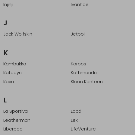
Injinji
Ivanhoe
J
Jack Wolfskin
Jetboil
K
Kambukka
Karpos
Katadyn
Kathmandu
Kavu
Klean Kanteen
L
La Sportiva
Lacd
Leatherman
Leki
Liberpee
LifeVenture