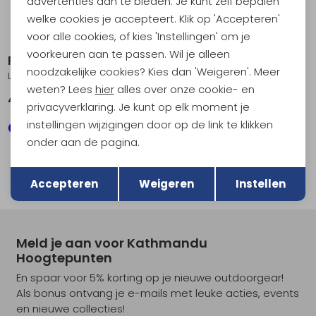
advertenties aan te bieden. Je kunt zelf bepalen
welke cookies je accepteert. Klik op 'Accepteren'
+ 3
voor alle cookies, of kies 'Instellingen' om je
voorkeuren aan te passen. Wil je alleen
Feuerhand
noodzakelijke cookies? Kies dan 'Weigeren'. Meer
Lantaarn BS276 Mat Zwart
weten? Lees
hier
alles over onze cookie- en
44,95
privacyverklaring. Je kunt op elk moment je
instellingen wijzigingen door op de link te klikken
+ 3
onder aan de pagina.
Terug
Opslaan
filter
Accepteren
Weigeren
Instellen
Meld je aan voor Kathmandu
Hoogtepunten
En spaar voor 5% korting op je nieuwe outdoorgear!
Als bonus ontvang je e-mails met leuke acties, events
en nieuwe collecties!