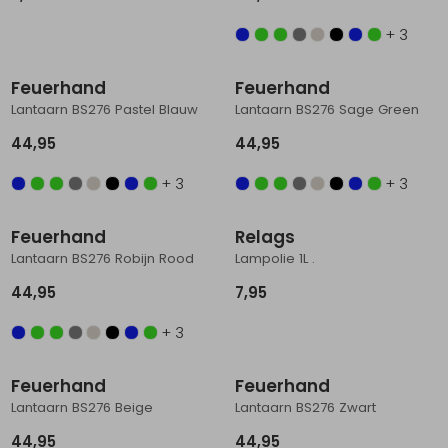
Schoenonderhoud
Bagagezakken en Tonnen
Wandelstokken en Gamaschen
Kampeermeubels
Pof, Pofzakken en Training
Wandelschoenen Heren
Skibroeken
Expeditie accessoires
Expeditie jassen
Fietsbroeken
Expeditie accessoires
+ 3
Rugzak accessoires
Cadeaus en Diensten
Wassen
Klimtouw en Bandsling
Sokken
Fietsbroeken
Expeditie broeken
Feuerhand
Feuerhand
Lantaarn BS276 Pastel Blauw
Lantaarn BS276 Sage Green
Ijsklimmen en Stijgijzers
Drinksysteem
Expeditie broeken
44,95
44,95
Sneeuwwandelen
Wandelstokken en Gamaschen
+ 3
+ 3
Zonnebrillen
Feuerhand
Relags
Lantaarn BS276 Robijn Rood
Lampolie 1L .
44,95
7,95
+ 3
Feuerhand
Feuerhand
Lantaarn BS276 Beige
Lantaarn BS276 Zwart
44,95
44,95