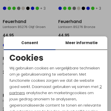
+ 3
+ 3
Feuerhand
Feuerhand
Lantaarn BS276 Olijf Groen
Lantaarn BS276 Bronze
44,95
44,95
Consent
Meer informatie
+ 3
+ 3
Cookies
Petromax
Feuerhand
Noodzakelijke cookies
HK500 Nickel/Chrome
Lantaarn BS276 Kobalt Blauw
Wij gebruiken cookies en vergelijkbare technieken
Personalisatie cookies
289,95
44,95
om je gebruikservaring te verbeteren. Met
functionele cookies zorgen we dat de website
+ 3
Analytische cookies
goed werkt. Daarnaast gebruiken wij samen met
2
Marketing cookies
partners
analytische en marketingcookies om
Petromax
Feuerhand
jouw gedrag anoniem te analyseren,
HK500 Messing
Lantaarn BS276 Zink
gepersonaliseerde content te tonen en relevante
289,95
36,95