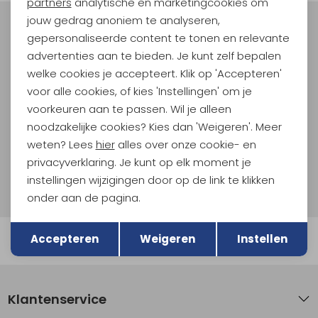
Marketing cookies
partners
analytische en marketingcookies om
jouw gedrag anoniem te analyseren,
Meld je aan voor Kathmandu
gepersonaliseerde content te tonen en relevante
Hoogtepunten
advertenties aan te bieden. Je kunt zelf bepalen
En spaar voor 5% korting op je nieuwe outdoorgear!
welke cookies je accepteert. Klik op 'Accepteren'
Als bonus ontvang je e-mails met leuke acties, events
voor alle cookies, of kies 'Instellingen' om je
en nieuwe collecties!
voorkeuren aan te passen. Wil je alleen
noodzakelijke cookies? Kies dan 'Weigeren'. Meer
Aanmelden
weten? Lees
hier
alles over onze cookie- en
privacyverklaring. Je kunt op elk moment je
Hoe we met je data omgaan? Bekijk dit in onze
instellingen wijzigingen door op de link te klikken
privacyverklaring.
onder aan de pagina.
Terug
Opslaan
Accepteren
Weigeren
Instellen
Automatisch sparen voor korting
Klantenservice