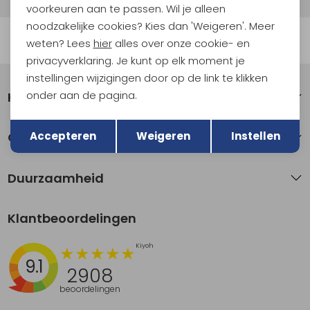
voorkeuren aan te passen. Wil je alleen
noodzakelijke cookies? Kies dan 'Weigeren'. Meer
Automatisch sparen voor korting
weten? Lees
hier
alles over onze cookie- en
privacyverklaring. Je kunt op elk moment je
instellingen wijzigingen door op de link te klikken
onder aan de pagina.
Klantenservice
Terug
Opslaan
Accepteren
Weigeren
Instellen
Over Kathmandu
Duurzaamheid
Klantbeoordelingen
9.1
2908
beoordelingen