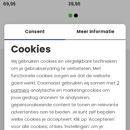
69,95
39,95
Schoenonderhoud
Bagagezakken en Tonnen
Wandelstokken en Gamaschen
Kampeermeubels
Pof, Pofzakken en Training
Wandelschoenen Heren
Skibroeken
Expeditie accessoires
Expeditie jassen
Fietsbroeken
Expeditie accessoires
Rugzak accessoires
Cadeaus en Diensten
Wassen
Klimtouw en Bandsling
Sokken
Fietsbroeken
Expeditie broeken
Consent
Meer informatie
filter
Ijsklimmen en Stijgijzers
Drinksysteem
Expeditie broeken
Cookies
Sneeuwwandelen
Wandelstokken en Gamaschen
Noodzakelijke cookies
Zonnebrillen
Wij gebruiken cookies en vergelijkbare technieken
Meld je aan voor Kathmandu
Personalisatie cookies
Hoogtepunten
om je gebruikservaring te verbeteren. Met
functionele cookies zorgen we dat de website
En spaar voor 5% korting op je nieuwe outdoorgear!
Analytische cookies
goed werkt. Daarnaast gebruiken wij samen met
2
Als bonus ontvang je e-mails met leuke acties, events
Marketing cookies
en nieuwe collecties!
partners
analytische en marketingcookies om
jouw gedrag anoniem te analyseren,
Aanmelden
gepersonaliseerde content te tonen en relevante
advertenties aan te bieden. Je kunt zelf bepalen
Hoe we met je data omgaan? Bekijk dit in onze
welke cookies je accepteert. Klik op 'Accepteren'
privacyverklaring.
voor alle cookies, of kies 'Instellingen' om je