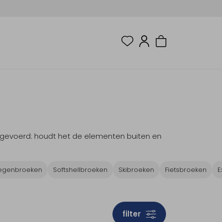
n gevoerd: houdt het de elementen buiten en
egenbroeken
Softshellbroeken
Skibroeken
Fietsbroeken
E
filter