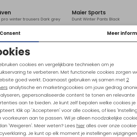
räven
Maier Sports
 pro winter trousers Dark grey
Dunit Winter Pants Black
5
149,95
Consent
Meer inform
ookies
Noodzakelijke cookies
Personalisatie cookies
ebruiken cookies en vergelijkbare technieken om je
ikservaring te verbeteren. Met functionele cookies zorgen w
Analytische cookies
Marketing cookies
ebsite goed werkt. Daarnaast gebruiken wij samen met
2
ners
analytische en marketingcookies om jouw gedrag anon
nalyseren, gepersonaliseerde content te tonen en relevante
ndu Hoogtepunten
tenties aan te bieden. Je kunt zelf bepalen welke cookies je
teert. Klik op 'Accepteren' voor alle cookies, of kies 'Instellin
tdoorgear! Als bonus ontvang
 voorkeuren aan te passen. Wil je alleen noodzakelijke cooki
uwe collecties!
Hoe we met je data omgaan? B
 dan 'Weigeren'. Meer weten? Lees
hier
alles over onze cookie
cyverklaring. Je kunt op elk moment je instellingen wijziginge