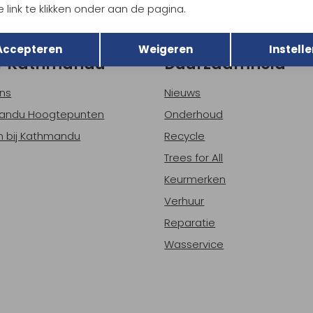
 link te klikken onder aan de pagina.
h sparen voor korting
Gratis verzending bov
Terug
Opslaan
Accepteren
Weigeren
Instelle
r Kathmandu
Duurzaamheid
ns
Nieuws
andu Hoogtepunten
Onderhoud
 bij Kathmandu
Recycle
Trees for All
Keurmerken
Verhuur
Reparatie
Wasservice