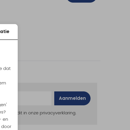
atie
e dat
iem
Aanmelden
gen'
es?
ekijk dit in onze privacyverklaring.
- en
n door