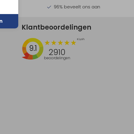
en €30,-
96% beveelt ons aan
n
Klantbeoordelingen
9.1
2910
beoordelingen