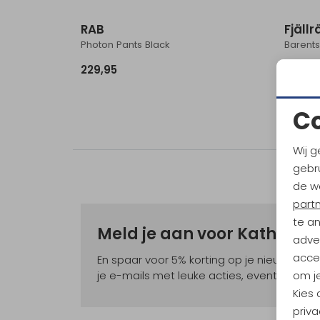
RAB
Fjäll
Photon Pants Black
Barents
229,95
234,9
C
Wij g
gebru
de w
part
te a
Meld je aan voor Kathma
adver
accep
En spaar voor 5% korting op je nieuwe ou
om je
je e-mails met leuke acties, events en nie
Kies
priva