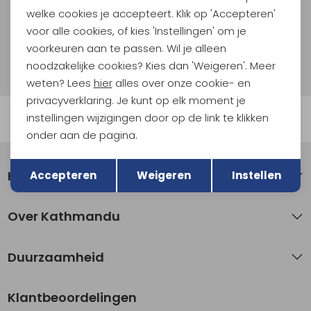
welke cookies je accepteert. Klik op 'Accepteren'
Aanmelden
voor alle cookies, of kies 'Instellingen' om je
voorkeuren aan te passen. Wil je alleen
Hoe we met je data omgaan? Bekijk dit in onze
noodzakelijke cookies? Kies dan 'Weigeren'. Meer
privacyverklaring.
weten? Lees
hier
alles over onze cookie- en
privacyverklaring. Je kunt op elk moment je
instellingen wijzigingen door op de link te klikken
Automatisch sparen voor korting
onder aan de pagina.
Terug
Opslaan
Klantenservice
Accepteren
Weigeren
Instellen
Over Kathmandu
Duurzaamheid
Klantbeoordelingen