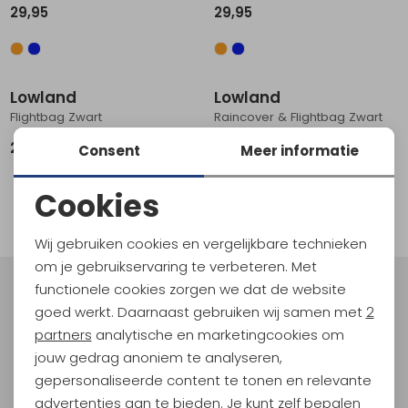
29,95
29,95
Schoenonderhoud
Bagagezakken en Tonnen
Wandelstokken en Gamaschen
Kampeermeubels
Pof, Pofzakken en Training
Wandelschoenen Heren
Skibroeken
Expeditie accessoires
Expeditie jassen
Fietsbroeken
Expeditie accessoires
Rugzak accessoires
Cadeaus en Diensten
Wassen
Klimtouw en Bandsling
Sokken
Fietsbroeken
Expeditie broeken
Lowland
Lowland
Ijsklimmen en Stijgijzers
Drinksysteem
Expeditie broeken
Flightbag Zwart
Raincover & Flightbag Zwart
Sneeuwwandelen
Wandelstokken en Gamaschen
24,95
30,95
Consent
Meer informatie
Zonnebrillen
Cookies
filter
Noodzakelijke cookies
Wij gebruiken cookies en vergelijkbare technieken
Personalisatie cookies
om je gebruikservaring te verbeteren. Met
functionele cookies zorgen we dat de website
Analytische cookies
Meld je aan voor Kathmandu
goed werkt. Daarnaast gebruiken wij samen met
2
Hoogtepunten
Marketing cookies
partners
analytische en marketingcookies om
En spaar voor 5% korting op je nieuwe outdoorgear!
jouw gedrag anoniem te analyseren,
Als bonus ontvang je e-mails met leuke acties, events
gepersonaliseerde content te tonen en relevante
en nieuwe collecties!
advertenties aan te bieden. Je kunt zelf bepalen