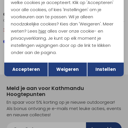
welke cookies je accepteert. Klik op 'Accepteren'
Sale
voor alle cookies, of kies 'Instellingen' om je
Craft
RAB
voorkeuren aan te passen. Wil je alleen
Core Gain Midlayer Women's Topaz
Ascendor Light Pull-On Marmalade
noodzakelijke cookies? Kies dan 'Weigeren'. Meer
32,95
44,95
79,95
weten? Lees
hier
alles over onze cookie- en
privacyverklaring. Je kunt op elk moment je
instellingen wijzigingen door op de link te klikken
onder aan de pagina.
filter
Terug
Opslaan
Accepteren
Weigeren
Instellen
Meld je aan voor Kathmandu
Hoogtepunten
En spaar voor 5% korting op je nieuwe outdoorgear!
Als bonus ontvang je e-mails met leuke acties, events
en nieuwe collecties!