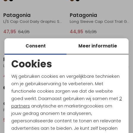
Sale
Sale
Patagonia
Patagonia
L/S Cap Cool Daily Graphic Shirt '73 Skyline: Feather Grey
Long Sleeve Cap Cool Trail Graphic Shirt Women's Lose It: Wispy Green
47,95
64,95
44,95
59,95
Consent
Meer informatie
Sale
Sale
Patagonia
Craft
Cookies
Long Sleeve Cap Cool Trail Graphic Shirt Women's Unity Fitz: Black
Pro Hypervent LS Wind Top 2 Women's Black
Noodzakelijke cookies
44,95
59,95
59,95
79,95
Wij gebruiken cookies en vergelijkbare technieken
Personalisatie cookies
om je gebruikservaring te verbeteren. Met
functionele cookies zorgen we dat de website
Sale
Sale
Analytische cookies
goed werkt. Daarnaast gebruiken wij samen met
2
Craft
Craft
Marketing cookies
partners
analytische en marketingcookies om
Pro Hypervent LS Wind Top Black
Core Gain Midlayer Women's Thyme
jouw gedrag anoniem te analyseren,
59,95
79,95
32,95
44,95
gepersonaliseerde content te tonen en relevante
advertenties aan te bieden. Je kunt zelf bepalen