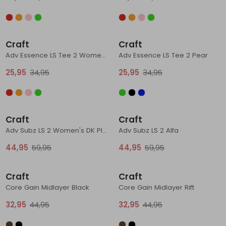
Schoenonderhoud
Bagagezakken en Tonnen
Wandelstokken en Gamaschen
Kampeermeubels
Pof, Pofzakken en Training
Wandelschoenen Heren
Skibroeken
Expeditie accessoires
Expeditie jassen
Fietsbroeken
Expeditie accessoires
Sale
Sale
Rugzak accessoires
Cadeaus en Diensten
Wassen
Klimtouw en Bandsling
Sokken
Fietsbroeken
Expeditie broeken
Craft
Craft
Adv Essence LS Tee 2 Women's Cheer
Adv Essence LS Tee 2 Pear
Ijsklimmen en Stijgijzers
Drinksysteem
Expeditie broeken
25,95
34,95
25,95
34,95
Sneeuwwandelen
Wandelstokken en Gamaschen
Sale
Sale
Zonnebrillen
Craft
Craft
Adv Subz LS 2 Women's DK Plum
Adv Subz LS 2 Alfa
44,95
59,95
44,95
59,95
Sale
Sale
Craft
Craft
Core Gain Midlayer Black
Core Gain Midlayer Rift
32,95
44,95
32,95
44,95