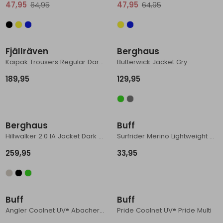
47,95
64,95
47,95
64,95
Nieuw
Nieuw
Fjällräven
Berghaus
Kaipak Trousers Regular Dark Grey-Black
Butterwick Jacket Gry
189,95
129,95
Nieuw
Nieuw
Berghaus
Buff
Hillwalker 2.0 IA Jacket Dark Green
Surfrider Merino Lightweight Digital Prints Luvi Glory Blue
259,95
33,95
Nieuw
Nieuw
Buff
Buff
Angler Coolnet UV® Abacher Rainbow Multi
Pride Coolnet UV® Pride Multi