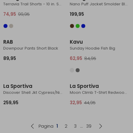
Terravia Trail Shorts - 10 in. Sage Khaki
Nano Puff Jacket Smolder Blue
74,95
99,95
199,95
Nieuw
Sale
RAB
Kavu
Downpour Pants Short Black
Sunday Hoodie Fish Big
89,95
62,95
84,95
Sale
La Sportiva
La Sportiva
Discover Shell Jkt Cypress/Night Sky
Moon Climb T-Shirt Redwood/Mountain Red
259,95
32,95
44,95
Pagina
1
2
3
39