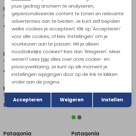
jouw gedrag anoniem te analyseren,
Icebreaker
Icebreaker
gepersonaliseerde content te tonen en relevante
Anatomica Boxers wFly Black
Anatomica SS Crewe Jet Hthr
advertenties aan te bieden. Je kunt zelf bepalen
49,95
51,95
69,95
welke cookies je accepteert. Klik op 'Accepteren'
voor alle cookies, of kies 'Instellingen' om je
Nieuw
Nieuw
voorkeuren aan te passen. Wil je alleen
noodzakelijke cookies? Kies dan 'Weigeren'. Meer
Icebreaker
Icebreaker
weten? Lees
hier
alles over onze cookie- en
Quantum Gloves Black
260 Tech Glove Liners Black
privacyverklaring. Je kunt op elk moment je
45,95
39,95
instellingen wijzigingen door op de link te klikken
Nieuw
Nieuw
onder aan de pagina.
Berghaus
Berghaus
Terug
Opslaan
Staindrop Hike Jacket Black
Butterwick Jacket Dark Green
Accepteren
Weigeren
Instellen
84,95
129,95
Sale
Nieuw
Patagonia
Patagonia