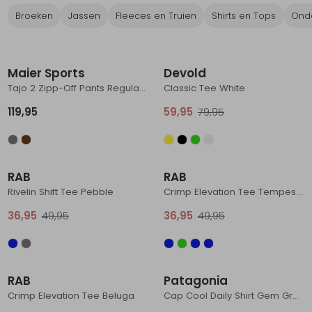
Broeken
Jassen
Fleeces en Truien
Shirts en Tops
Onde
Schoenonderhoud
Bagagezakken en Tonnen
Wandelstokken en Gamaschen
Kampeermeubels
Pof, Pofzakken en Training
Wandelschoenen Heren
Skibroeken
Expeditie accessoires
Expeditie jassen
Fietsbroeken
Expeditie accessoires
Nieuw
Sale
Rugzak accessoires
Cadeaus en Diensten
Wassen
Klimtouw en Bandsling
Sokken
Fietsbroeken
Expeditie broeken
Maier Sports
Devold
Ijsklimmen en Stijgijzers
Drinksysteem
Expeditie broeken
Tajo 2 Zipp-Off Pants Regular Teak
Classic Tee White
Sneeuwwandelen
Wandelstokken en Gamaschen
119,95
59,95
79,95
Zonnebrillen
Sale
Sale
RAB
RAB
Rivelin Shift Tee Pebble
Crimp Elevation Tee Tempest Blue
36,95
49,95
36,95
49,95
Sale
Sale
RAB
Patagonia
Crimp Elevation Tee Beluga
Cap Cool Daily Shirt Gem Green - Light Gem Green X-