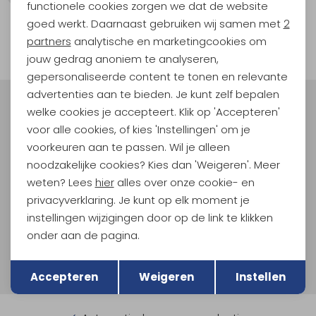
functionele cookies zorgen we dat de website
Analytische cookies
goed werkt. Daarnaast gebruiken wij samen met
2
Marketing cookies
filter
partners
analytische en marketingcookies om
jouw gedrag anoniem te analyseren,
gepersonaliseerde content te tonen en relevante
advertenties aan te bieden. Je kunt zelf bepalen
Meld je aan voor Kathmandu
welke cookies je accepteert. Klik op 'Accepteren'
Hoogtepunten
voor alle cookies, of kies 'Instellingen' om je
voorkeuren aan te passen. Wil je alleen
En spaar voor 5% korting op je nieuwe outdoorgear!
Als bonus ontvang je e-mails met leuke acties, events
noodzakelijke cookies? Kies dan 'Weigeren'. Meer
en nieuwe collecties!
weten? Lees
hier
alles over onze cookie- en
privacyverklaring. Je kunt op elk moment je
Aanmelden
instellingen wijzigingen door op de link te klikken
onder aan de pagina.
Hoe we met je data omgaan? Bekijk dit in onze
Terug
Opslaan
privacyverklaring.
Accepteren
Weigeren
Instellen