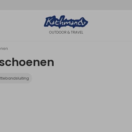
OUTDOOR & TRAVEL
enen
rschoenen
ittebandsluiting