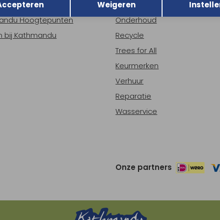
Accepteren
Weigeren
Instelle
ns
Nieuws
andu Hoogtepunten
Onderhoud
 bij Kathmandu
Recycle
Trees for All
Keurmerken
Verhuur
Reparatie
Wasservice
Onze partners