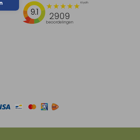
n
9.1
2909
beoordelingen