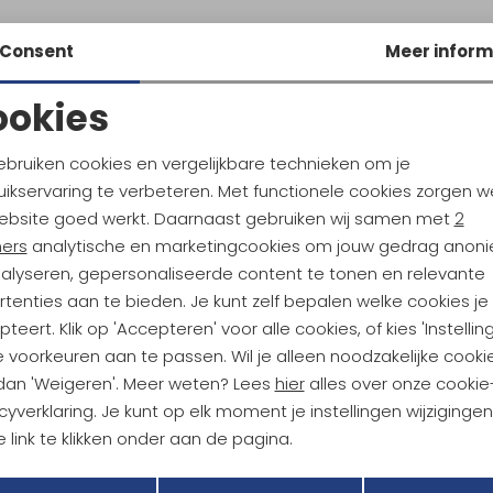
Consent
Meer inform
ookies
Noodzakelijke cookies
Personalisatie cookies
ebruiken cookies en vergelijkbare technieken om je
ikservaring te verbeteren. Met functionele cookies zorgen w
Analytische cookies
Marketing cookies
ebsite goed werkt. Daarnaast gebruiken wij samen met
2
ndu Hoogtepunten
ners
analytische en marketingcookies om jouw gedrag anon
tdoorgear! Als bonus ontvang
nalyseren, gepersonaliseerde content te tonen en relevante
uwe collecties!
Hoe we met je data omgaan? B
tenties aan te bieden. Je kunt zelf bepalen welke cookies je
teert. Klik op 'Accepteren' voor alle cookies, of kies 'Instellin
 voorkeuren aan te passen. Wil je alleen noodzakelijke cooki
h sparen voor korting
Gratis verzending bov
 dan 'Weigeren'. Meer weten? Lees
hier
alles over onze cookie
cyverklaring. Je kunt op elk moment je instellingen wijziginge
 link te klikken onder aan de pagina.
r Kathmandu
Duurzaamheid
Terug
Opslaan