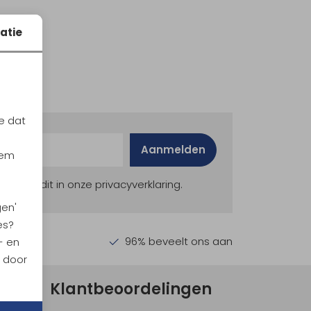
atie
e dat
Aanmelden
iem
ekijk dit in onze privacyverklaring.
gen'
es?
en €30,-
96% beveelt ons aan
- en
n door
Klantbeoordelingen