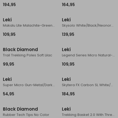
194,95
164,95
Leki
Leki
Makalu Lite Malachite-Green/Dark-Malachite
Skysolo White/Black/Neonorange
109,95
139,95
Black Diamond
Leki
Trail Trekking Poles Soft Lilac
Legend Series Micro Natural-Carbon/Black/Copper
99,95
109,95
Leki
Leki
Super Micro Gun-Metal/Dark-Anthracite/Copp
Skytera FX Carbon SL White/Black/Orange
54,95
184,95
Black Diamond
Leki
Rubber Tech Tips No Color
Trekking Basket 2.0 With Thread 45mm Black