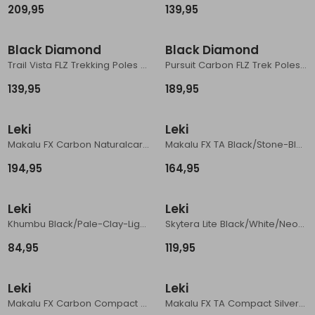
209,95
139,95
Schoenonderhoud
Bagagezakken en Tonnen
Wandelstokken en Gamaschen
Kampeermeubels
Pof, Pofzakken en Training
Wandelschoenen Heren
Skibroeken
Expeditie accessoires
Expeditie jassen
Fietsbroeken
Expeditie accessoires
Black Diamond
Black Diamond
Rugzak accessoires
Cadeaus en Diensten
Wassen
Klimtouw en Bandsling
Sokken
Fietsbroeken
Expeditie broeken
Trail Vista FLZ Trekking Poles Midnight Blue
Pursuit Carbon FLZ Trek Poles Octane
Ijsklimmen en Stijgijzers
Drinksysteem
Expeditie broeken
139,95
189,95
Sneeuwwandelen
Wandelstokken en Gamaschen
Leki
Leki
Zonnebrillen
Makalu FX Carbon Naturalcarbon/Malachite-Green/
Makalu FX TA Black/Stone-Blue-Dark/White
194,95
164,95
Leki
Leki
Khumbu Black/Pale-Clay-Light/Pale-Cla
Skytera Lite Black/White/Neonorange
84,95
119,95
Leki
Leki
Makalu FX Carbon Compact Naturalcarbon/Greygreen/White
Makalu FX TA Compact Silver/Greygreen/White