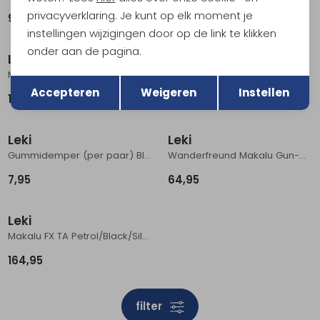
privacyverklaring. Je kunt op elk moment je
94,95
109,95
instellingen wijzigingen door op de link te klikken
onder aan de pagina.
Leki
Black Diamond
Terug
Makalu bright-red/black/dark-anthraci
Tip Protector Zwart
Opslaan
Accepteren
Weigeren
Instellen
109,95
7,95
Leki
Leki
Gummidemper (per paar) Black
Wanderfreund Makalu Gun-Metal/Dark-Anthracite/Copp
7,95
64,95
Leki
Makalu FX TA Petrol/Black/Silver
164,95
filter