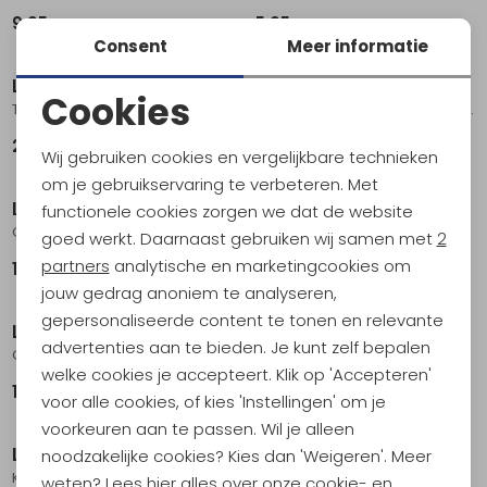
9,95
5,95
Consent
Meer informatie
Leki
Leki
Cookies
Trigger 1 V2 Strap S-M-L silver silver
Legacy FX TA SilverG/bRed/Black
Noodzakelijke cookies
24,95
144,95
Wij gebruiken cookies en vergelijkbare technieken
Personalisatie cookies
om je gebruikservaring te verbeteren. Met
Leki
van Assendelft
functionele cookies zorgen we dat de website
Analytische cookies
Cross Trail FX Superlite White/Envy/Black
Flipstick Nr 2 verstelbaar .
goed werkt. Daarnaast gebruiken wij samen met
2
Marketing cookies
partners
analytische en marketingcookies om
199,95
69,95
jouw gedrag anoniem te analyseren,
gepersonaliseerde content te tonen en relevante
Leki
Leki
advertenties aan te bieden. Je kunt zelf bepalen
Gummipuffer Power .
Eagle Midnight-Blue/Dark-Metallic/Wh
welke cookies je accepteert. Klik op 'Accepteren'
11,95
44,95
voor alle cookies, of kies 'Instellingen' om je
voorkeuren aan te passen. Wil je alleen
Leki
Leki
noodzakelijke cookies? Kies dan 'Weigeren'. Meer
Khumbu AS dark-anthracite/orange/black
Cressida Mango/White/Silver
weten? Lees
hier
alles over onze cookie- en