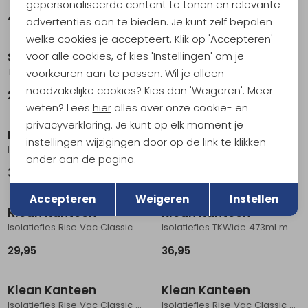
gepersonaliseerde content te tonen en relevante
49,95
37,95
advertenties aan te bieden. Je kunt zelf bepalen
welke cookies je accepteert. Klik op 'Accepteren'
voor alle cookies, of kies 'Instellingen' om je
Stanley
Stanley
The Café-To-Go Travel Mug 0,23L Blue Sky
The IceFlow Bottle Flip Straw 2.0 0,7L Chili Black
voorkeuren aan te passen. Wil je alleen
noodzakelijke cookies? Kies dan 'Weigeren'. Meer
27,95
44,95
weten? Lees
hier
alles over onze cookie- en
privacyverklaring. Je kunt op elk moment je
Klean Kanteen
Klean Kanteen
instellingen wijzigingen door op de link te klikken
Isolatiefles TKWide 473ml met koffiedop Sunset
Isolatiefles Rise Vac Classic 591ml met Arch Loopc Dusty Orchid
onder aan de pagina.
36,95
37,95
Terug
Opslaan
Accepteren
Weigeren
Instellen
Klean Kanteen
Klean Kanteen
Isolatiefles Rise Vac Classic 355ml met Arch Loopc Dusty Orchid
Isolatiefles TKWide 473ml met koffiedop Sea Spray
29,95
36,95
Klean Kanteen
Klean Kanteen
Isolatiefles Rise Vac Classic 355ml met Arch Loopc Brittany Blue
Isolatiefles Rise Vac Classic 355ml met Arch Loopc Iceberg