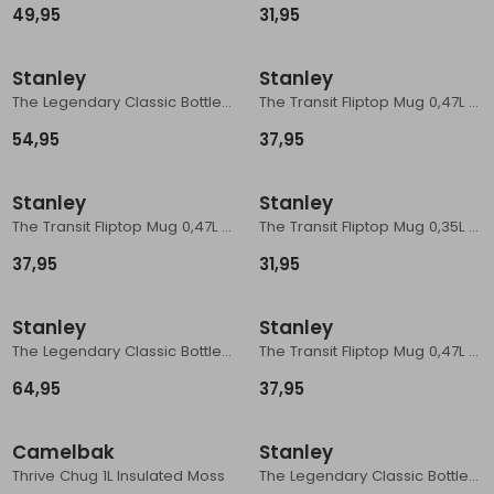
49,95
31,95
Schoenonderhoud
Bagagezakken en Tonnen
Wandelstokken en Gamaschen
Kampeermeubels
Pof, Pofzakken en Training
Wandelschoenen Heren
Skibroeken
Expeditie accessoires
Expeditie jassen
Fietsbroeken
Expeditie accessoires
Stanley
Stanley
Rugzak accessoires
Cadeaus en Diensten
Wassen
Klimtouw en Bandsling
Sokken
Fietsbroeken
Expeditie broeken
The Legendary Classic Bottle 0,59L Hammertone Rose Quartz
The Transit Fliptop Mug 0,47L Hammertone Green
Ijsklimmen en Stijgijzers
Drinksysteem
Expeditie broeken
54,95
37,95
Sneeuwwandelen
Wandelstokken en Gamaschen
Stanley
Stanley
Zonnebrillen
The Transit Fliptop Mug 0,47L Ash
The Transit Fliptop Mug 0,35L Blue Sky
37,95
31,95
Stanley
Stanley
The Legendary Classic Bottle 0,94L Hammertone Ash
The Transit Fliptop Mug 0,47L Cream Gloss
64,95
37,95
Camelbak
Stanley
Thrive Chug 1L Insulated Moss
The Legendary Classic Bottle 0,94L Hammertone Rose Quartz