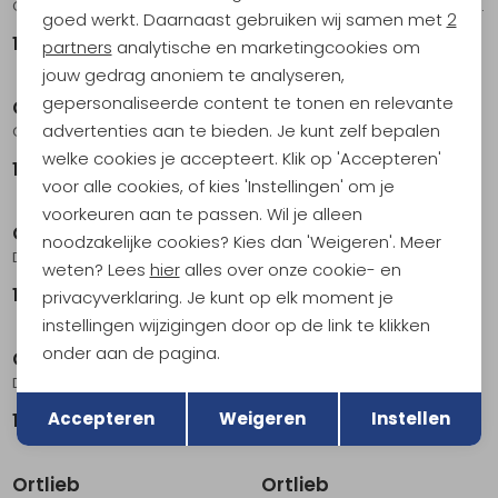
Commuter-Daypack Urban 21 L Ash-Rose
Commuter-Daypack Urban 21 L Ink
goed werkt. Daarnaast gebruiken wij samen met
2
184,95
184,95
Marketing cookies
partners
analytische en marketingcookies om
jouw gedrag anoniem te analyseren,
gepersonaliseerde content te tonen en relevante
Ortlieb
Ortlieb
advertenties aan te bieden. Je kunt zelf bepalen
Commuter-Daypack 27 L Petrol
Duffle 85L Sun-Yellow/Black
welke cookies je accepteert. Klik op 'Accepteren'
164,95
199,95
voor alle cookies, of kies 'Instellingen' om je
voorkeuren aan te passen. Wil je alleen
Ortlieb
Ortlieb
noodzakelijke cookies? Kies dan 'Weigeren'. Meer
Duffle 60 L Black
Duffle Lite 60 L Black
weten? Lees
hier
alles over onze cookie- en
189,95
199,95
privacyverklaring. Je kunt op elk moment je
instellingen wijzigingen door op de link te klikken
onder aan de pagina.
Ortlieb
Ortlieb
Duffle Lite 40 L Rooiboos
Duffle Lite 40 L Dark-Sand
Terug
Opslaan
Accepteren
Weigeren
Instellen
189,95
189,95
Ortlieb
Ortlieb