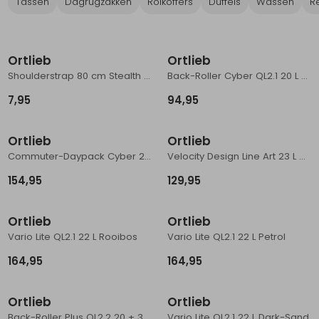
Tassen
Dagrugzakken
Rolkoffers
Duffels
Wassen
R
Schoenonderhoud
Bagagezakken en Tonnen
Wandelstokken en Gamaschen
Kampeermeubels
Pof, Pofzakken en Training
Wandelschoenen Heren
Skibroeken
Expeditie accessoires
Expeditie jassen
Fietsbroeken
Expeditie accessoires
Rugzak accessoires
Cadeaus en Diensten
Wassen
Klimtouw en Bandsling
Sokken
Fietsbroeken
Expeditie broeken
Ortlieb
Ortlieb
Shoulderstrap 80 cm Stealth Buckle Black
Back-Roller Cyber QL2.1 20 L Cyber-Blue/Cyber-Pink
Ijsklimmen en Stijgijzers
Drinksysteem
Expeditie broeken
7,95
94,95
Sneeuwwandelen
Wandelstokken en Gamaschen
Ortlieb
Ortlieb
Zonnebrillen
Commuter-Daypack Cyber 21 L Cyber-Blue/Cyber-Pink
Velocity Design Line Art 23 L White-Black
154,95
129,95
Ortlieb
Ortlieb
Vario Lite QL2.1 22 L Rooibos
Vario Lite QL2.1 22 L Petrol
164,95
164,95
Ortlieb
Ortlieb
Back-Roller Plus QL2.2 20 + 3 L Black
Vario Lite QL2.1 22 L Dark-Sand