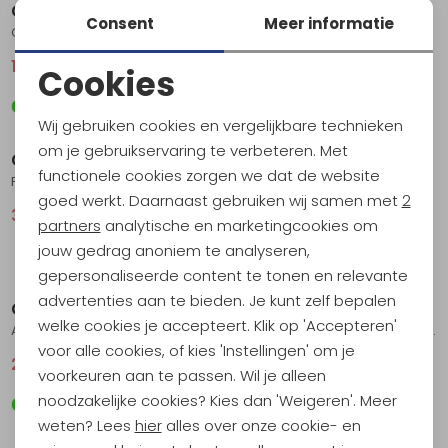
Craft
Craft
Consent
Meer informatie
Core Essence SS Tee 2 Women's Colias
Pro Hypervent Tee 2 Women's Colias
17,95
24,95
36,95
49,95
Cookies
Noodzakelijke cookies
Sale
Sale
Wij gebruiken cookies en vergelijkbare technieken
Personalisatie cookies
om je gebruikservaring te verbeteren. Met
Craft
Craft
functionele cookies zorgen we dat de website
Pro Hypervent Tee 2 RIFT
Adv Essence SS Tee 2 Pear
Analytische cookies
goed werkt. Daarnaast gebruiken wij samen met
2
36,95
49,95
21,95
29,95
Marketing cookies
partners
analytische en marketingcookies om
jouw gedrag anoniem te analyseren,
Sale
Sale
gepersonaliseerde content te tonen en relevante
advertenties aan te bieden. Je kunt zelf bepalen
Craft
Craft
welke cookies je accepteert. Klik op 'Accepteren'
Adv Essence SS Tee 2 Blaze
Core Essence SS Tee 2 Women's Leaf
voor alle cookies, of kies 'Instellingen' om je
21,95
29,95
17,95
24,95
voorkeuren aan te passen. Wil je alleen
noodzakelijke cookies? Kies dan 'Weigeren'. Meer
Sale
Sale
weten? Lees
hier
alles over onze cookie- en