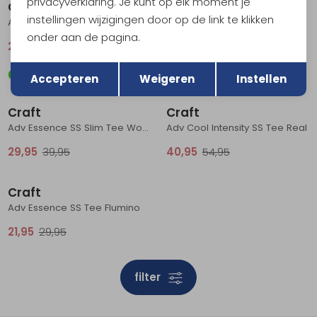
privacyverklaring. Je kunt op elk moment je
Craft
Craft
instellingen wijzigingen door op de link te klikken
Adv Essence LS Tee 2 Black
Adv Essence SS Tee 2 Black
onder aan de pagina.
25,95
34,95
21,95
29,95
Terug
Opslaan
Accepteren
Weigeren
Instellen
Sale
Sale
Craft
Craft
Adv Essence SS Slim Tee Women's Jump
Adv Cool Intensity SS Tee Real
29,95
39,95
40,95
54,95
Sale
Craft
Adv Essence SS Tee Flumino
21,95
29,95
filter