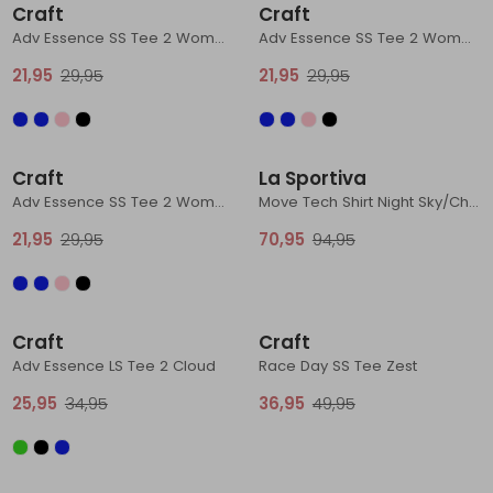
Craft
Craft
Schoenonderhoud
Bagagezakken en Tonnen
Wandelstokken en Gamaschen
Kampeermeubels
Pof, Pofzakken en Training
Wandelschoenen Heren
Skibroeken
Expeditie accessoires
Expeditie jassen
Fietsbroeken
Expeditie accessoires
Adv Essence SS Tee 2 Women's Glacial
Adv Essence SS Tee 2 Women's Flint
21,95
29,95
21,95
29,95
Rugzak accessoires
Cadeaus en Diensten
Wassen
Klimtouw en Bandsling
Sokken
Fietsbroeken
Expeditie broeken
Ijsklimmen en Stijgijzers
Drinksysteem
Expeditie broeken
Sale
Sale
Sneeuwwandelen
Wandelstokken en Gamaschen
Craft
La Sportiva
Adv Essence SS Tee 2 Women's Black
Move Tech Shirt Night Sky/Chalk
Zonnebrillen
21,95
29,95
70,95
94,95
Sale
Sale
Craft
Craft
Adv Essence LS Tee 2 Cloud
Race Day SS Tee Zest
25,95
34,95
36,95
49,95
Sale
Sale