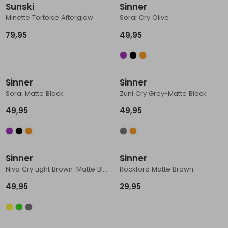
Sunski
Sinner
Schoenonderhoud
Bagagezakken en Tonnen
Wandelstokken en Gamaschen
Kampeermeubels
Pof, Pofzakken en Training
Wandelschoenen Heren
Skibroeken
Expeditie accessoires
Expeditie jassen
Fietsbroeken
Expeditie accessoires
Minette Tortoise Afterglow
Sorai Cry Olive
79,95
49,95
Rugzak accessoires
Cadeaus en Diensten
Wassen
Klimtouw en Bandsling
Sokken
Fietsbroeken
Expeditie broeken
Ijsklimmen en Stijgijzers
Drinksysteem
Expeditie broeken
Sneeuwwandelen
Wandelstokken en Gamaschen
Sinner
Sinner
Sorai Matte Black
Zuni Cry Grey-Matte Black
Zonnebrillen
49,95
49,95
Sinner
Sinner
Niva Cry Light Brown-Matte Black
Rockford Matte Brown
49,95
29,95