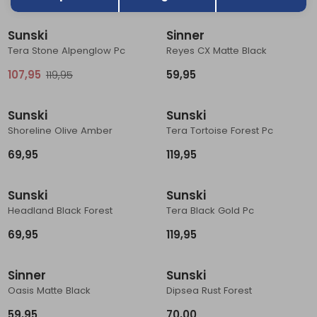
Sale
Sunski
Sinner
Tera Stone Alpenglow Pc
Reyes CX Matte Black
107,95
119,95
59,95
Sunski
Sunski
Shoreline Olive Amber
Tera Tortoise Forest Pc
69,95
119,95
Sunski
Sunski
Headland Black Forest
Tera Black Gold Pc
69,95
119,95
Sinner
Sunski
Oasis Matte Black
Dipsea Rust Forest
59,95
70,00