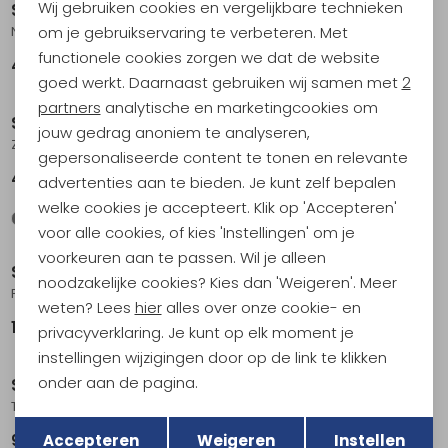
Wij gebruiken cookies en vergelijkbare technieken
Sinner
Sinner
Personalisatie cookies
om je gebruikservaring te verbeteren. Met
Nirapi Matte Black
Breni Shiny Black-Matte Black
functionele cookies zorgen we dat de website
Analytische cookies
49,95
39,95
goed werkt. Daarnaast gebruiken wij samen met
2
Marketing cookies
partners
analytische en marketingcookies om
Sinner
Demon
jouw gedrag anoniem te analyseren,
Zuni Cry Light Brown-Matte Black
Sun Matte Black
gepersonaliseerde content te tonen en relevante
49,95
74,95
advertenties aan te bieden. Je kunt zelf bepalen
welke cookies je accepteert. Klik op 'Accepteren'
voor alle cookies, of kies 'Instellingen' om je
voorkeuren aan te passen. Wil je alleen
Sunski
Sunski
noodzakelijke cookies? Kies dan 'Weigeren'. Meer
Ferrata Storm Forest
Shoreline Spruce Slate
weten? Lees
hier
alles over onze cookie- en
178,95
69,95
privacyverklaring. Je kunt op elk moment je
Sale
instellingen wijzigingen door op de link te klikken
onder aan de pagina.
Sunski
Sunski
Tango Cider Midnight
Tango Grass Sepia
Terug
Opslaan
Accepteren
Weigeren
Instellen
94,95
84,95
94,95