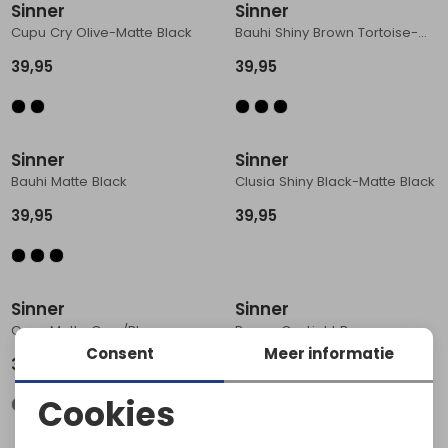
Sinner
Sinner
Cupu Cry Olive-Matte Black
Bauhi Shiny Brown Tortoise-Matte Bla
39,95
39,95
Sinner
Sinner
Bauhi Matte Black
Clusia Shiny Black-Matte Black
39,95
39,95
Sinner
Sinner
Cayo Matte Grey/Blue
Bongu Cry Light Brown
Consent
Meer informatie
34,95
29,95
Cookies
Noodzakelijke cookies