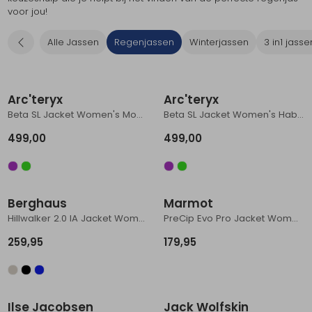
voor jou!
Schoenonderhoud
Bagagezakken en Tonnen
Wandelstokken en Gamaschen
Kampeermeubels
Pof, Pofzakken en Training
Wandelschoenen Heren
Skibroeken
Expeditie accessoires
Expeditie jassen
Fietsbroeken
Expeditie accessoires
Alle Jassen
Regenjassen
Winterjassen
3 in1 jasse
Rugzak accessoires
Cadeaus en Diensten
Wassen
Klimtouw en Bandsling
Sokken
Fietsbroeken
Expeditie broeken
Nieuw
Nieuw
Ijsklimmen en Stijgijzers
Drinksysteem
Expeditie broeken
Arc'teryx
Arc'teryx
Sneeuwwandelen
Wandelstokken en Gamaschen
Beta SL Jacket Women's Moondrop
Beta SL Jacket Women's Habitat
499,00
499,00
Zonnebrillen
Nieuw
Berghaus
Marmot
Hillwalker 2.0 IA Jacket Women's Hale Navy
PreCip Evo Pro Jacket Women's NIGHTFALL NAVY
259,95
179,95
Ilse Jacobsen
Jack Wolfskin