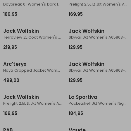
Daybreak 01 Women's Dark Indigo
Prelight 2.5L Lt Jkt Women's A63767-E0271
189,95
169,95
Jack Wolfskin
Jack Wolfskin
Terraview 2L Coat Women's A63830-6000
Skyvail Jkt Women's A65863-A0084
219,95
129,95
Arc'teryx
Jack Wolfskin
Naya Cropped Jacket Women's Habitat
Skyvail Jkt Women's A65863-E0271
499,00
129,95
Jack Wolfskin
La Sportiva
Prelight 2.5L Lt Jkt Women's A63767-M0087
Pocketshell Jkt Women's Night Sky/Limestone
169,95
184,95
RAB
Vaude