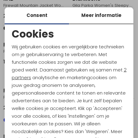
Firewall Mountain Jacket Women's Dark Fig Green
Gila Parka Women's Sleepy Blue
Consent
Meer informatie
299,00
199,95
Cookies
Noodzakelijke cookies
RAB
RAB
Wij gebruiken cookies en vergelijkbare technieken
Phantom Jacket Women's Hibiscus
Firewall Light Jacket Women's Bluebird
Personalisatie cookies
om je gebruikservaring te verbeteren. Met
199,95
239,95
functionele cookies zorgen we dat de website
Analytische cookies
goed werkt. Daarnaast gebruiken wij samen met
2
Marketing cookies
partners
analytische en marketingcookies om
jouw gedrag anoniem te analyseren,
RAB
La Sportiva
gepersonaliseerde content te tonen en relevante
Firewall Light Jacket Women's Watermelon
Pocketshell Jkt Women's Azalea/Night Sky
advertenties aan te bieden. Je kunt zelf bepalen
239,95
184,95
welke cookies je accepteert. Klik op 'Accepteren'
voor alle cookies, of kies 'Instellingen' om je
voorkeuren aan te passen. Wil je alleen
noodzakelijke cookies? Kies dan 'Weigeren'. Meer
Ilse Jacobsen
Ilse Jacobsen