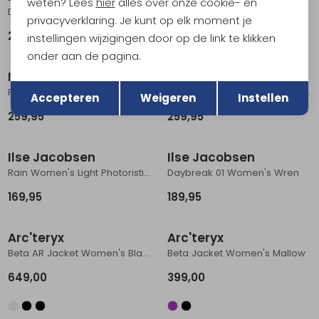
weten? Lees
hier
alles over onze cookie- en
Daybreak 03 Women's Dark Indigo
Rain Women's Black
privacyverklaring. Je kunt op elk moment je
229,95
169,95
instellingen wijzigingen door op de link te klikken
onder aan de pagina.
Ilse Jacobsen
Ilse Jacobsen
Terug
Opslaan
Rainvision 03 Women's Dark Indigo
Rainvision 03 Women's White Pepper
Accepteren
Weigeren
Instellen
259,95
259,95
Ilse Jacobsen
Ilse Jacobsen
Rain Women's Light Photoristic Flower
Daybreak 01 Women's Wren
169,95
189,95
Arc'teryx
Arc'teryx
Beta AR Jacket Women's Black
Beta Jacket Women's Mallow
649,00
399,00