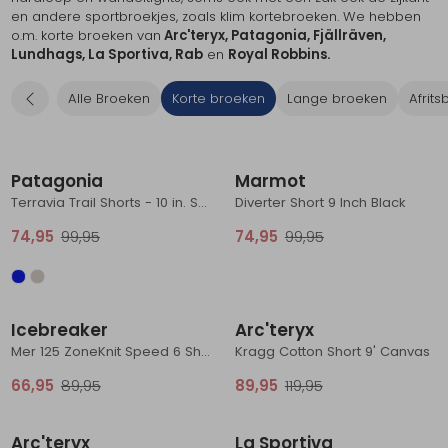
en andere sportbroekjes, zoals klim kortebroeken. We hebben
Schoenonderhoud
Bagagezakken en Tonnen
Wandelstokken en Gamaschen
Kampeermeubels
Pof, Pofzakken en Training
Wandelschoenen Heren
Skibroeken
Expeditie accessoires
Expeditie jassen
Fietsbroeken
Expeditie accessoires
o.m. korte broeken van
Arc'teryx, Patagonia, Fjällräven,
Lundhags, La Sportiva, Rab
en
Royal Robbins.
Rugzak accessoires
Cadeaus en Diensten
Wassen
Klimtouw en Bandsling
Sokken
Fietsbroeken
Expeditie broeken
Alle Broeken
Korte broeken
Lange broeken
Afrit
Ijsklimmen en Stijgijzers
Drinksysteem
Expeditie broeken
Sale
Sale
Sneeuwwandelen
Wandelstokken en Gamaschen
Patagonia
Marmot
Zonnebrillen
Terravia Trail Shorts - 10 in. Sage Khaki
Diverter Short 9 Inch Black
74,95
99,95
74,95
99,95
Sale
Sale
Icebreaker
Arc'teryx
Mer 125 ZoneKnit Speed 6 Shorts Black
Kragg Cotton Short 9' Canvas
66,95
89,95
89,95
119,95
Sale
Sale
Arc'teryx
La Sportiva