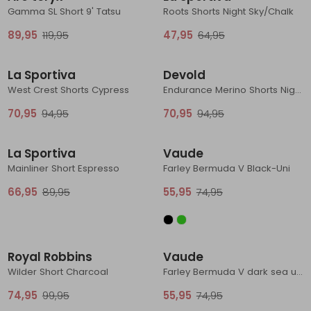
Gamma SL Short 9' Tatsu
Roots Shorts Night Sky/Chalk
89,95
119,95
47,95
64,95
Sale
Sale
La Sportiva
Devold
West Crest Shorts Cypress
Endurance Merino Shorts Night
70,95
94,95
70,95
94,95
Sale
Sale
La Sportiva
Vaude
Mainliner Short Espresso
Farley Bermuda V Black-Uni
66,95
89,95
55,95
74,95
Sale
Sale
Royal Robbins
Vaude
Wilder Short Charcoal
Farley Bermuda V dark sea uni
74,95
99,95
55,95
74,95