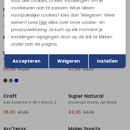
voor alle cookies, of kies 'Instellingen' om je
voorkeuren aan te passen. Wil je alleen
Patagonia
Patagonia
noodzakelijke cookies? Kies dan 'Weigeren'. Meer
Baggies Shorts - 5 in. Kaleido: Black
Baggies Shorts - 5 in. Jaguar Geo: Dolomite Blue
weten? Lees
hier
alles over onze cookie- en
47,95
64,95
47,95
64,95
privacyverklaring. Je kunt op elk moment je
instellingen wijzigingen door op de link te klikken
Sale
Sale
onder aan de pagina.
Patagonia
La Sportiva
Terug
Opslaan
Venga Rock Shorts Blue Sage
Roots Shorts Onyx/Chalk
Accepteren
Weigeren
Instellen
66,95
89,95
47,95
64,95
Sale
Sale
Craft
Super Natural
Adv Essence 2-IN-1 Shorts 2 Black
Universal Shorts Jet Black
36,95
49,95
49,95
99,95
Sale
Arc'teryx
Maier Sports