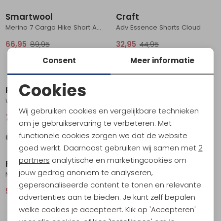
Smartwool
Craft
Merino 7 Cargo Hike Short Active Black
Adv Essence Shorts Cloud
66,95
89,95
32,95
44,95
Consent
Meer informatie
Sale
Sale
Cookies
Royal Robbins
Craghoppers
Noodzakelijke cookies
Wilder Short Everglade
NosiLife Kadin Cargo Short Dark Sage
Wij gebruiken cookies en vergelijkbare technieken
74,95
99,95
62,95
84,95
Personalisatie cookies
om je gebruikservaring te verbeteren. Met
functionele cookies zorgen we dat de website
Analytische cookies
Sale
Sale
goed werkt. Daarnaast gebruiken wij samen met
2
Marketing cookies
partners
analytische en marketingcookies om
Patagonia
Patagonia
jouw gedrag anoniem te analyseren,
Multi Trails Shorts - 8 in. Sand Waves: Caper Green
Terravia Trail Shorts - 10 in. Smolder Blue
gepersonaliseerde content te tonen en relevante
59,95
79,95
74,95
99,95
advertenties aan te bieden. Je kunt zelf bepalen
welke cookies je accepteert. Klik op 'Accepteren'
Sale
Sale