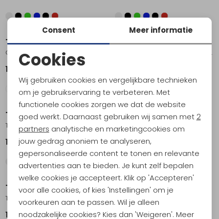
Consent
Meer informatie
Teva
Teva
Grandview Max Sandal Women's Caribou/ Seedling
Terra Fi Lite Women's Burnt Olive
Cookies
Noodzakelijke cookies
129,95
94,95
Wij gebruiken cookies en vergelijkbare technieken
Personalisatie cookies
om je gebruikservaring te verbeteren. Met
functionele cookies zorgen we dat de website
Analytische cookies
Teva
Teva
goed werkt. Daarnaast gebruiken wij samen met
2
Terra Fi 5 Universal Women's Manzanita Deep Lake
Original Universal Women's Sand Dune
Marketing cookies
partners
analytische en marketingcookies om
jouw gedrag anoniem te analyseren,
109,95
64,95
gepersonaliseerde content te tonen en relevante
advertenties aan te bieden. Je kunt zelf bepalen
welke cookies je accepteert. Klik op 'Accepteren'
Teva
Teva
voor alle cookies, of kies 'Instellingen' om je
Terra Fi 5 Universal Women's Black
Terra Fi Lite Suede Women's Languostino
voorkeuren aan te passen. Wil je alleen
noodzakelijke cookies? Kies dan 'Weigeren'. Meer
109,95
99,95