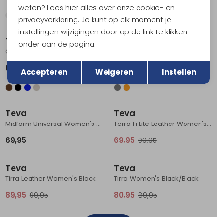
weten? Lees
hier
alles over onze cookie- en
privacyverklaring. Je kunt op elk moment je
instellingen wijzigingen door op de link te klikken
Teva
Teva
onder aan de pagina.
Original Universal Women's Black
Terra Fi Lite Suede Women's Feather Grey
Terug
Opslaan
64,95
99,95
Accepteren
Weigeren
Instellen
Sale
Teva
Teva
Midform Universal Women's Black
Terra Fi Lite Leather Women's Black
69,95
69,95
99,95
Sale
Sale
Teva
Teva
Tirra Leather Women's Black
Tirra Women's Black/Black
89,95
99,95
80,95
89,95