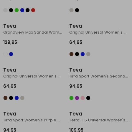
Schoenonderhoud
Bagagezakken en Tonnen
Wandelstokken en Gamaschen
Kampeermeubels
Pof, Pofzakken en Training
Wandelschoenen Heren
Skibroeken
Expeditie accessoires
Expeditie jassen
Fietsbroeken
Expeditie accessoires
Rugzak accessoires
Cadeaus en Diensten
Wassen
Klimtouw en Bandsling
Sokken
Fietsbroeken
Expeditie broeken
Teva
Teva
Grandview Max Sandal Women's Seagrass
Original Universal Women's Windy Summer Dazzling Blue
Ijsklimmen en Stijgijzers
Drinksysteem
Expeditie broeken
129,95
64,95
Sneeuwwandelen
Wandelstokken en Gamaschen
Zonnebrillen
Teva
Teva
Original Universal Women's Boulder
Tirra Sport Women's Sedona Multi
64,95
94,95
Teva
Teva
Tirra Sport Women's Purple Multi
Terra Fi 5 Universal Women's Black/ Phantom
94,95
109,95