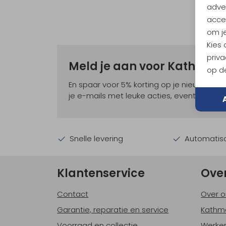
adver
accep
om je
Kies
priva
Meld je aan voor Kathma
op de
En spaar voor 5% korting op je nieuwe ou
je e-mails met leuke acties, events en nie
Snelle levering
Automatisc
Klantenservice
Ove
Contact
Over o
Garantie, reparatie en service
Kathm
Voorraad en collectie
Werken