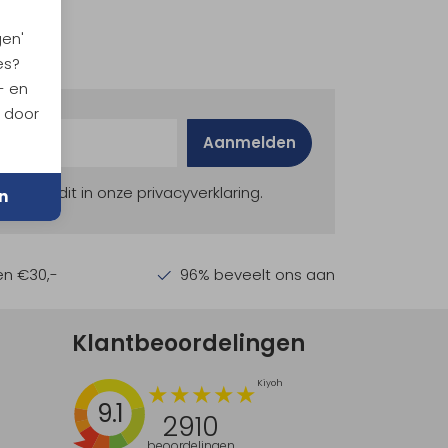
gen'
es?
- en
n door
Aanmelden
ekijk dit in onze privacyverklaring.
n
en €30,-
96% beveelt ons aan
Klantbeoordelingen
9.1
2910
beoordelingen