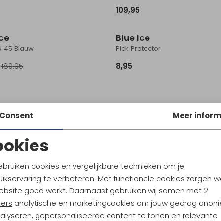
109,95
Sale
Ice
Blue Ice
d 45 Blauw
Pick Protector
189,95
8,95
k Diamond
Petzl
Consent
Meer inform
ith Grip 55cm Grijs
Ride 45 Orange
ookies
109,95
Noodzakelijke cookies
Personalisatie cookies
ebruiken cookies en vergelijkbare technieken om je
ikservaring te verbeteren. Met functionele cookies zorgen w
Analytische cookies
Marketing cookies
ebsite goed werkt. Daarnaast gebruiken wij samen met
2
ners
analytische en marketingcookies om jouw gedrag anon
nalyseren, gepersonaliseerde content te tonen en relevante