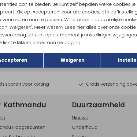
tenties aan te bieden. Je kunt zelf bepalen welke cookies je
teert. Klik op 'Accepteren' voor alle cookies, of kies 'Instellin
 voorkeuren aan te passen. Wil je alleen noodzakelijke cooki
 dan 'Weigeren'. Meer weten? Lees
hier
alles over onze cookie
cyverklaring. Je kunt op elk moment je instellingen wijziginge
ndu Hoogtepunten
 link te klikken onder aan de pagina.
tdoorgear! Als bonus ontvang
Terug
Opslaan
uwe collecties!
Hoe we met je data omgaan? B
Accepteren
Weigeren
Instelle
h sparen voor korting
Gratis verzending bov
r Kathmandu
Duurzaamheid
ns
Nieuws
andu Hoogtepunten
Onderhoud
 bij Kathmandu
Recycle