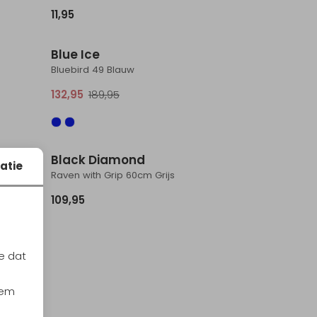
11,95
Sale
Blue Ice
Bluebird 49 Blauw
132,95
189,95
Black Diamond
atie
Raven with Grip 60cm Grijs
109,95
e dat
iem