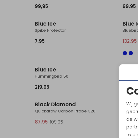
99,95
99,95
Blue Ice
Blue 
Spike Protector
Bluebir
7,95
132,95
Blue Ice
Blac
Hummingbird 50
Raven w
C
219,95
109,95
Sale
Wij g
Black Diamond
gebru
Quickdraw Carbon Probe 320 .
de w
87,95
109,95
part
te a