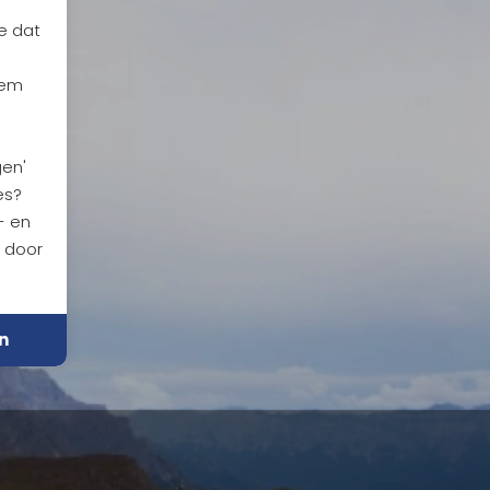
e dat
iem
gen'
es?
- en
n door
n