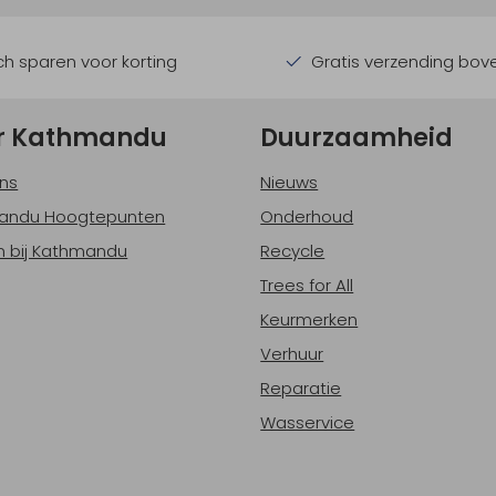
h sparen voor korting
Gratis verzending bov
r Kathmandu
Duurzaamheid
ns
Nieuws
andu Hoogtepunten
Onderhoud
 bij Kathmandu
Recycle
Trees for All
Keurmerken
Verhuur
Reparatie
Wasservice