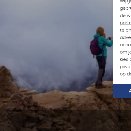
Wij g
gebru
de w
part
te a
adver
accep
om je
Kies
priva
op de