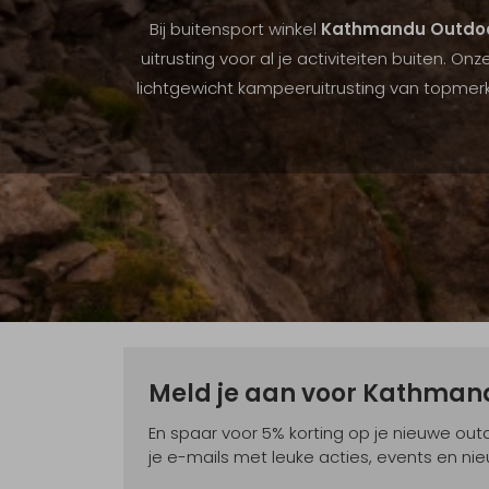
Bij buitensport winkel
Kathmandu Outdoo
uitrusting voor al je activiteiten buiten.
lichtgewicht kampeeruitrusting van topmer
Meld je aan voor Kathma
En spaar voor 5% korting op je nieuwe ou
je e-mails met leuke acties, events en nie