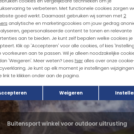
ebruiken cookies en vergelijkbare technieken om je
ikservaring te verbeteren. Met functionele cookies zorgen w
Analytische cookies
Marketing cookies
ebsite goed werkt. Daarnaast gebruiken wij samen met
2
ners
analytische en marketingcookies om jouw gedrag anon
nalyseren, gepersonaliseerde content te tonen en relevante
tenties aan te bieden. Je kunt zelf bepalen welke cookies je
teert. Klik op 'Accepteren' voor alle cookies, of kies 'Instellin
 voorkeuren aan te passen. Wil je alleen noodzakelijke cooki
 dan 'Weigeren'. Meer weten? Lees
hier
alles over onze cookie
cyverklaring. Je kunt op elk moment je instellingen wijziginge
 link te klikken onder aan de pagina.
Terug
Opslaan
Accepteren
Weigeren
Instelle
Buitensport winkel voor outdoor uitrusting