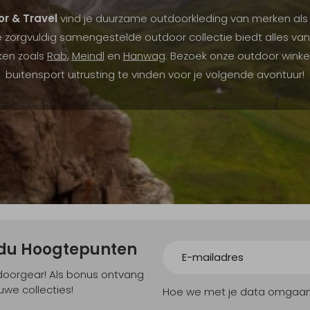
r & Travel
vind je duurzame outdoorkleding van merken al
 Onze zorgvuldig samengestelde outdoor collectie biedt alles 
ken zoals
Rab
,
Meindl
en
Hanwag
. Bezoek onze outdoor winke
buitensport uitrusting te vinden voor je volgende avontuur!
ndu Hoogtepunten
tdoorgear! Als bonus ontvang
uwe collecties!
Hoe we met je data omgaan? B