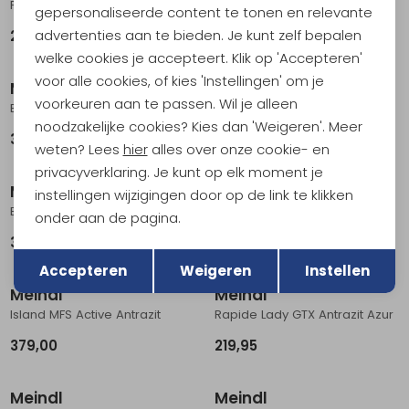
Power Walker 3.0 GTX Schwarz / Silber
Tramin GTX Marine
gepersonaliseerde content te tonen en relevante
advertenties aan te bieden. Je kunt zelf bepalen
214,95
289,95
welke cookies je accepteert. Klik op 'Accepteren'
voor alle cookies, of kies 'Instellingen' om je
Meindl
Meindl
voorkeuren aan te passen. Wil je alleen
Bernina II lady Dunkelbraun
Paradiso MFS GTX Braun
noodzakelijke cookies? Kies dan 'Weigeren'. Meer
359,00
Vanaf
319,00
weten? Lees
hier
alles over onze cookie- en
privacyverklaring. Je kunt op elk moment je
Meindl
Meindl
instellingen wijzigingen door op de link te klikken
Bernina II Braun
Borneo II MFS Braun
onder aan de pagina.
359,00
Vanaf
309,00
Terug
Opslaan
Accepteren
Weigeren
Instellen
Meindl
Meindl
Island MFS Active Antrazit
Rapide Lady GTX Antrazit Azur
379,00
219,95
Meindl
Meindl