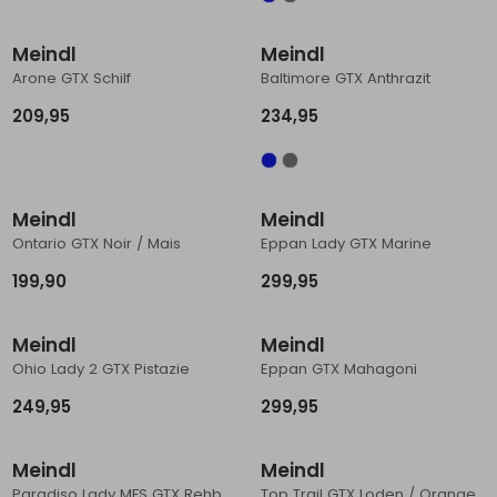
Schoenonderhoud
Bagagezakken en Tonnen
Wandelstokken en Gamaschen
Kampeermeubels
Pof, Pofzakken en Training
Wandelschoenen Heren
Skibroeken
Expeditie accessoires
Expeditie jassen
Fietsbroeken
Expeditie accessoires
Meindl
Meindl
Rugzak accessoires
Cadeaus en Diensten
Wassen
Klimtouw en Bandsling
Sokken
Fietsbroeken
Expeditie broeken
Arone GTX Schilf
Baltimore GTX Anthrazit
209,95
234,95
Ijsklimmen en Stijgijzers
Drinksysteem
Expeditie broeken
Sneeuwwandelen
Wandelstokken en Gamaschen
Meindl
Meindl
Zonnebrillen
Ontario GTX Noir / Mais
Eppan Lady GTX Marine
199,90
299,95
Meindl
Meindl
Ohio Lady 2 GTX Pistazie
Eppan GTX Mahagoni
249,95
299,95
Meindl
Meindl
Paradiso Lady MFS GTX Rehbraun/Karminrot
Top Trail GTX Loden / Orange