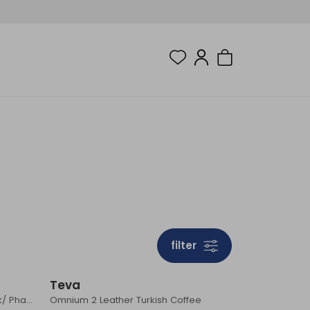
filter
Teva
Terra Fi 5 Universal Leather Black/ Phantom
Omnium 2 Leather Turkish Coffee