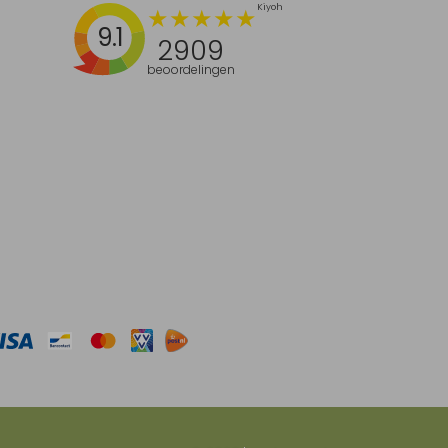
9.1
2909
beoordelingen