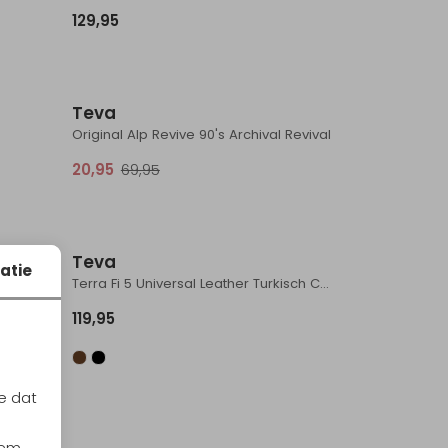
129,95
Sale
Teva
Original Alp Revive 90's Archival Revival
20,95
69,95
Teva
atie
e
Terra Fi 5 Universal Leather Turkisch Coffee
119,95
e dat
iem