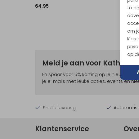
64,95
64,95
te a
adver
accep
om je
Kies
priva
op de
Meld je aan voor Kathma
En spaar voor 5% korting op je nieuwe ou
je e-mails met leuke acties, events en nie
Snelle levering
Automatisc
Klantenservice
Ove