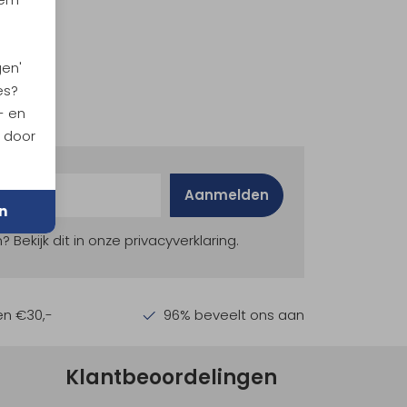
gen'
es?
- en
n door
Aanmelden
n
ekijk dit in onze privacyverklaring.
en €30,-
96% beveelt ons aan
Klantbeoordelingen