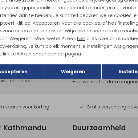
nalyseren, gepersonaliseerde content te tonen en relevante
tenties aan te bieden. Je kunt zelf bepalen welke cookies je
teert. Klik op 'Accepteren' voor alle cookies, of kies 'Instellin
 voorkeuren aan te passen. Wil je alleen noodzakelijke cooki
 dan 'Weigeren'. Meer weten? Lees
hier
alles over onze cookie
cyverklaring. Je kunt op elk moment je instellingen wijziginge
 link te klikken onder aan de pagina.
ndu Hoogtepunten
Terug
Opslaan
Accepteren
Weigeren
Instelle
tdoorgear! Als bonus ontvang
uwe collecties!
Hoe we met je data omgaan? B
h sparen voor korting
Gratis verzending bov
r Kathmandu
Duurzaamheid