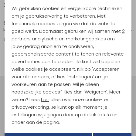
Noodzakelijke cookies
34,99
24,99
Wij gebruiken cookies en vergelijkbare technieken
Personalisatie cookies
om je gebruikservaring te verbeteren. Met
Buff
Capo
functionele cookies zorgen we dat de website
Analytische cookies
BUFF© Knitted Headband Norval Ice
Knot headband, ultrasoft azure
goed werkt. Daarnaast gebruiken wij samen met
2
Marketing cookies
partners
analytische en marketingcookies om
38,95
34,90
jouw gedrag anoniem te analyseren,
gepersonaliseerde content te tonen en relevante
filter
advertenties aan te bieden. Je kunt zelf bepalen
welke cookies je accepteert. Klik op 'Accepteren'
voor alle cookies, of kies 'Instellingen' om je
voorkeuren aan te passen. Wil je alleen
Meld je aan voor Kathmandu
noodzakelijke cookies? Kies dan 'Weigeren'. Meer
Hoogtepunten
weten? Lees
hier
alles over onze cookie- en
En spaar voor 5% korting op je nieuwe outdoorgear!
privacyverklaring. Je kunt op elk moment je
Als bonus ontvang je e-mails met leuke acties, events
instellingen wijzigingen door op de link te klikken
en nieuwe collecties!
onder aan de pagina.
Terug
Opslaan
Aanmelden