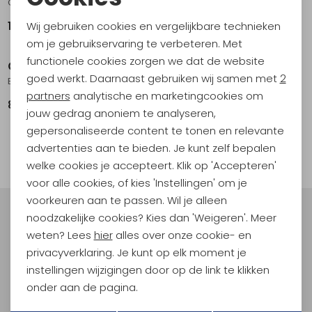
Crux Replacement Tube Blue
Crux Reservoir On/Off Valve .
Noodzakelijke cookies
Wij gebruiken cookies en vergelijkbare technieken
16,95
9,95
Personalisatie cookies
om je gebruikservaring te verbeteren. Met
functionele cookies zorgen we dat de website
Camelbak
Analytische cookies
goed werkt. Daarnaast gebruiken wij samen met
2
Big Bite Valve Cover
Marketing cookies
partners
analytische en marketingcookies om
8,95
jouw gedrag anoniem te analyseren,
gepersonaliseerde content te tonen en relevante
advertenties aan te bieden. Je kunt zelf bepalen
filter
welke cookies je accepteert. Klik op 'Accepteren'
voor alle cookies, of kies 'Instellingen' om je
voorkeuren aan te passen. Wil je alleen
noodzakelijke cookies? Kies dan 'Weigeren'. Meer
Meld je aan voor Kathmandu
Hoogtepunten
weten? Lees
hier
alles over onze cookie- en
privacyverklaring. Je kunt op elk moment je
En spaar voor 5% korting op je nieuwe outdoorgear!
instellingen wijzigingen door op de link te klikken
Als bonus ontvang je e-mails met leuke acties, events
en nieuwe collecties!
onder aan de pagina.
Terug