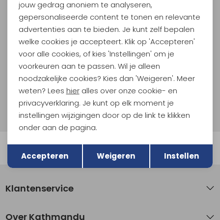
jouw gedrag anoniem te analyseren,
Meld je aan voor Kathmandu
Hoogtepunten
gepersonaliseerde content te tonen en relevante
advertenties aan te bieden. Je kunt zelf bepalen
En spaar voor 5% korting op je nieuwe outdoorgear!
Als bonus ontvang je e-mails met leuke acties, events
welke cookies je accepteert. Klik op 'Accepteren'
en nieuwe collecties!
voor alle cookies, of kies 'Instellingen' om je
voorkeuren aan te passen. Wil je alleen
Aanmelden
noodzakelijke cookies? Kies dan 'Weigeren'. Meer
weten? Lees
hier
alles over onze cookie- en
Hoe we met je data omgaan? Bekijk dit in onze
privacyverklaring. Je kunt op elk moment je
privacyverklaring.
instellingen wijzigingen door op de link te klikken
onder aan de pagina.
Terug
Opslaan
Automatisch sparen voor korting
Accepteren
Weigeren
Instellen
Klantenservice
Over Kathmandu