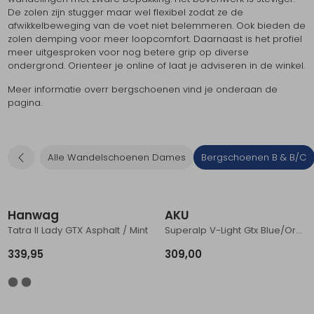
De zolen zijn stugger maar wel flexibel zodat ze de
Schoenonderhoud
Bagagezakken en Tonnen
Wandelstokken en Gamaschen
Kampeermeubels
Pof, Pofzakken en Training
Wandelschoenen Heren
Skibroeken
Expeditie accessoires
Expeditie jassen
Fietsbroeken
Expeditie accessoires
afwikkelbeweging van de voet niet belemmeren. Ook bieden de
zolen demping voor meer loopcomfort. Daarnaast is het profiel
Rugzak accessoires
Cadeaus en Diensten
Wassen
Klimtouw en Bandsling
Sokken
Fietsbroeken
Expeditie broeken
meer uitgesproken voor nog betere grip op diverse
ondergrond. Orienteer je online of laat je adviseren in de winkel.
Ijsklimmen en Stijgijzers
Drinksysteem
Expeditie broeken
Meer informatie overr bergschoenen vind je onderaan de
pagina.
Sneeuwwandelen
Wandelstokken en Gamaschen
Zonnebrillen
Alle Wandelschoenen Dames
Bergschoenen B & B/C
Nieuw
Hanwag
AKU
Tatra II Lady GTX Asphalt / Mint
Superalp V-Light Gtx Blue/Orange
339,95
309,00
Sale