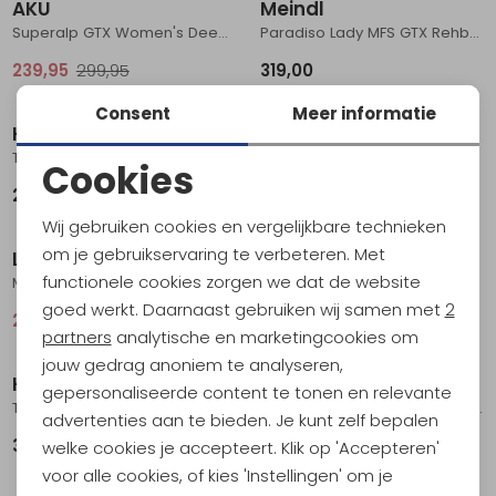
AKU
Meindl
Superalp GTX Women's Deep Violet
Paradiso Lady MFS GTX Rehbraun/Karminrot
239,95
299,95
319,00
Consent
Meer informatie
Hanwag
La Sportiva
Tatra Light Lady GTX Fog/Light Grey
Aequilibrium Hike Woman Gtx Carbon/Malibu Blue
Cookies
289,95
239,95
Noodzakelijke cookies
Sale
Wij gebruiken cookies en vergelijkbare technieken
Personalisatie cookies
om je gebruikservaring te verbeteren. Met
Lowa
Meindl
functionele cookies zorgen we dat de website
Mauria Evo GTX Women's anthracite-turquoise
Bernina II lady Dunkelbraun
Analytische cookies
goed werkt. Daarnaast gebruiken wij samen met
2
231,95
289,95
359,00
Marketing cookies
partners
analytische en marketingcookies om
Sale
jouw gedrag anoniem te analyseren,
Hanwag
Hanwag
gepersonaliseerde content te tonen en relevante
Tatra II Wide Women's Erde
Tatra II GTX Women's Asphalt/Dark Garnet
advertenties aan te bieden. Je kunt zelf bepalen
339,00
255,95
319,95
welke cookies je accepteert. Klik op 'Accepteren'
voor alle cookies, of kies 'Instellingen' om je