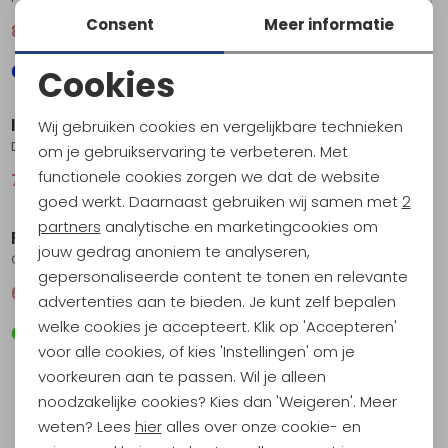
Consent
Meer informatie
89,95
119,95
39,95
79,95
Cookies
Sale
Sale
Noodzakelijke cookies
Icebreaker
Icebreaker
Wij gebruiken cookies en vergelijkbare technieken
Personalisatie cookies
Drayden SS Polo Gristone Hthr
Merino 150 Tech Lite III SS Polo Midnight Navy
om je gebruikservaring te verbeteren. Met
functionele cookies zorgen we dat de website
74,95
99,95
74,95
99,95
Analytische cookies
Sale
Sale
goed werkt. Daarnaast gebruiken wij samen met
2
Marketing cookies
partners
analytische en marketingcookies om
Fjällräven
Fjällräven
jouw gedrag anoniem te analyseren,
Crowley Pique Shirt Light Olive
Crowley Pique Shirt Blueblack
gepersonaliseerde content te tonen en relevante
62,95
84,95
62,95
84,95
advertenties aan te bieden. Je kunt zelf bepalen
welke cookies je accepteert. Klik op 'Accepteren'
voor alle cookies, of kies 'Instellingen' om je
voorkeuren aan te passen. Wil je alleen
filter
noodzakelijke cookies? Kies dan 'Weigeren'. Meer
weten? Lees
hier
alles over onze cookie- en