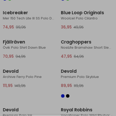
Sale
Sale
Schoenonderhoud
Bagagezakken en Tonnen
Wandelstokken en Gamaschen
Kampeermeubels
Pof, Pofzakken en Training
Wandelschoenen Heren
Skibroeken
Expeditie accessoires
Expeditie jassen
Fietsbroeken
Expeditie accessoires
Icebreaker
Blue Loop Originals
Rugzak accessoires
Cadeaus en Diensten
Wassen
Klimtouw en Bandsling
Sokken
Fietsbroeken
Expeditie broeken
Mer 150 Tech Lite III SS Polo Dk Loden
Woolcel Polo Cilantro
74,95
99,95
36,95
49,95
Ijsklimmen en Stijgijzers
Drinksysteem
Expeditie broeken
Sale
Sale
Sneeuwwandelen
Wandelstokken en Gamaschen
Fjällräven
Craghoppers
Övik Polo Shirt Dawn Blue
NosiLife Bramshaw Short Sleeved Polo Top Blue Navy
Zonnebrillen
70,95
94,95
47,95
64,95
Sale
Sale
Devold
Devold
Archive Ferry Polo Pine
Premium Polo Skyblue
111,95
149,95
89,95
119,95
Sale
Sale
Devold
Royal Robbins
Premium Polo Ink
Vacationer Polo Wild Rhubarb Str