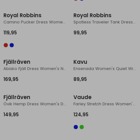
Schoenonderhoud
Bagagezakken en Tonnen
Wandelstokken en Gamaschen
Kampeermeubels
Pof, Pofzakken en Training
Wandelschoenen Heren
Skibroeken
Expeditie accessoires
Expeditie jassen
Fietsbroeken
Expeditie accessoires
Royal Robbins
Royal Robbins
Rugzak accessoires
Cadeaus en Diensten
Wassen
Klimtouw en Bandsling
Sokken
Fietsbroeken
Expeditie broeken
Camino Pucker Dress Women's Deep Blue
Spotless Traveler Tank Dress Women's Sage Leaf Briar Pt
119,95
99,95
Ijsklimmen en Stijgijzers
Drinksysteem
Expeditie broeken
Sneeuwwandelen
Wandelstokken en Gamaschen
Fjällräven
Kavu
Zonnebrillen
Abisko Fjäll Dress Women's Navy
Ensenada Women's Quiet Wildflowers
169,95
89,95
Fjällräven
Vaude
Övik Hemp Dress Women's Dusty Rose
Farley Stretch Dress Women's Dark Sea
149,95
124,95