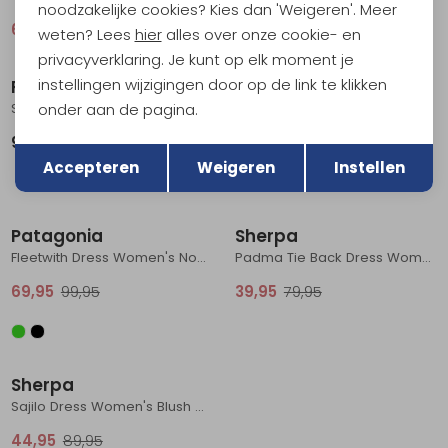
noodzakelijke cookies? Kies dan 'Weigeren'. Meer
64,95
129,95
99,95
weten? Lees
hier
alles over onze cookie- en
Sale
privacyverklaring. Je kunt op elk moment je
instellingen wijzigingen door op de link te klikken
Royal Robbins
Royal Robbins
onder aan de pagina.
Spotless Traveler Tank Dress Women's Jet black
Featherweight Knit Dress Women's Baked Clay Nisene
Terug
99,95
49,95
99,95
Opslaan
Accepteren
Weigeren
Instellen
Sale
Sale
Patagonia
Sherpa
Fleetwith Dress Women's Nouveau Green
Padma Tie Back Dress Women's Peetho Tiger Floral
69,95
99,95
39,95
79,95
Sale
Sherpa
Sajilo Dress Women's Blush Cloud
44,95
89,95