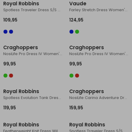
Royal Robbins
Vaude
Spotless Traveler Dress S/S Women's Deep Blue Briar Pt
Farley Stretch Dress Women's Agave
109,95
124,95
Craghoppers
Craghoppers
NosiLife Pro Dress IV Women's Wild Olive
NosiLife Pro Dress IV Women's Cinnabar
99,95
99,95
Royal Robbins
Craghoppers
Spotless Evolution Tank Dress Black
NosiLife Carina Adventure Dress Women's Vert
119,95
159,95
Sale
Royal Robbins
Royal Robbins
Featherweight Knit Dress Wild Rhubarb Nisene Pt
Spotless Traveler Dress S/S Women's Navy