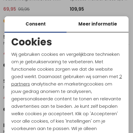
69,95
99,95
109,95
Consent
Meer informatie
Sale
Sale
Sherpa
Sherpa
Cookies
Neha Faux Wrap Dress Women's Black Sublime
Neha Empire Dress Women's Celery Sublime
Noodzakelijke cookies
49,95
99,95
44,95
89,95
Wij gebruiken cookies en vergelijkbare technieken
Personalisatie cookies
om je gebruikservaring te verbeteren. Met
functionele cookies zorgen we dat de website
Sale
Analytische cookies
goed werkt. Daarnaast gebruiken wij samen met
2
Sherpa
Patagonia
Marketing cookies
partners
analytische en marketingcookies om
Neha Faux Wrap Dress Women's Rosie Bhodi Leaf
Fleetwith Dress Women's Black
jouw gedrag anoniem te analyseren,
49,95
99,95
99,95
gepersonaliseerde content te tonen en relevante
advertenties aan te bieden. Je kunt zelf bepalen
Sale
welke cookies je accepteert. Klik op 'Accepteren'
voor alle cookies, of kies 'Instellingen' om je
Icebreaker
Royal Robbins
voorkeuren aan te passen. Wil je alleen
Mer 200 Granary Sleeveless V Neck Dres Women's Dusty Clay
Spotless Traveler Dress Women's Jet Black