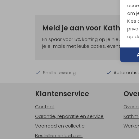
accep
om je
Kies
Meld je aan voor Kathma
priva
op de
En spaar voor 5% korting op je nieuwe ou
je e-mails met leuke acties, events en nie
Snelle levering
Automatisc
Klantenservice
Ove
Contact
Over o
Garantie, reparatie en service
Kathm
Voorraad en collectie
Werken
Bestellen en betalen