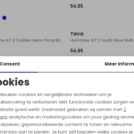
54,95
Teva
Hurricane XLT 2 Toddler Neon Floral Bright Teal
Hurricane XLT 2 Youth Glow Multi
54,95
Consent
Meer inform
Teva
ookies
Hurricane XLT 2 Toddler Picnic Cherries Rosebloom/ Bri
Hurricane XLT 2 Toddler Toro Bl
Noodzakelijke cookies
Personalisatie cookies
ebruiken cookies en vergelijkbare technieken om je
30,95
44,95
ikservaring te verbeteren. Met functionele cookies zorgen w
Analytische cookies
Marketing cookies
ebsite goed werkt. Daarnaast gebruiken wij samen met
2
ners
analytische en marketingcookies om jouw gedrag anon
nalyseren, gepersonaliseerde content te tonen en relevante
tenties aan te bieden. Je kunt zelf bepalen welke cookies je