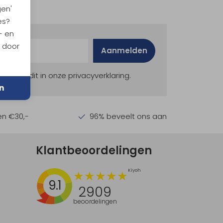
gen'
es?
- en
n door
Aanmelden
ekijk dit in onze privacyverklaring.
n
en €30,-
96% beveelt ons aan
Klantbeoordelingen
9.1
2909
beoordelingen