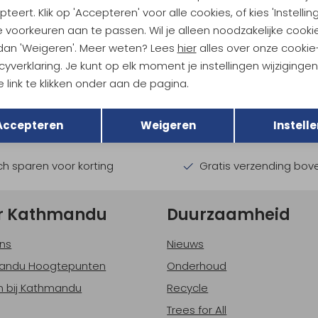
teert. Klik op 'Accepteren' voor alle cookies, of kies 'Instellin
 voorkeuren aan te passen. Wil je alleen noodzakelijke cooki
 dan 'Weigeren'. Meer weten? Lees
hier
alles over onze cookie
ndu Hoogtepunten
cyverklaring. Je kunt op elk moment je instellingen wijziginge
 link te klikken onder aan de pagina.
tdoorgear! Als bonus ontvang
Terug
uwe collecties!
Hoe we met je data omgaan? B
Opslaan
Accepteren
Weigeren
Instelle
h sparen voor korting
Gratis verzending bov
r Kathmandu
Duurzaamheid
ns
Nieuws
andu Hoogtepunten
Onderhoud
 bij Kathmandu
Recycle
Trees for All