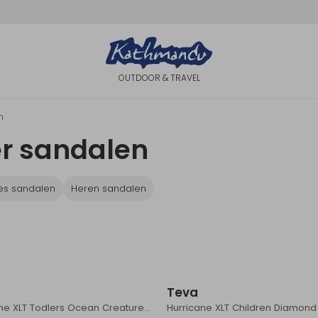
OUTDOOR & TRAVEL
n
er sandalen
s sandalen
Heren sandalen
Teva
Hurricane XLT Todlers Ocean Creatures Dazzling Blue
Hurricane XLT Children Diamond