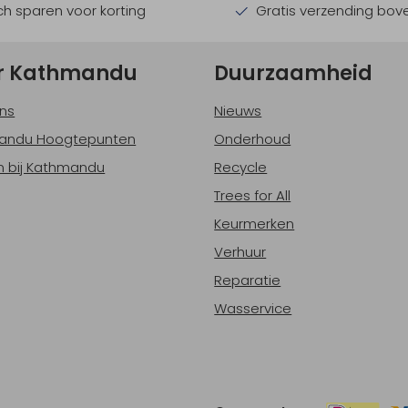
h sparen voor korting
Gratis verzending bov
r Kathmandu
Duurzaamheid
ns
Nieuws
andu Hoogtepunten
Onderhoud
 bij Kathmandu
Recycle
Trees for All
Keurmerken
Verhuur
Reparatie
Wasservice