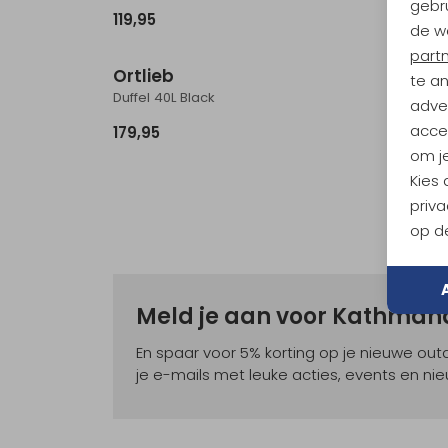
gebru
119,95
189,95
de w
part
Ortlieb
Bach
te a
Duffel 40L Black
Dr. Exp
adver
accep
179,95
139,95
om je
Kies
priva
op de
Meld je aan voor Kathma
En spaar voor 5% korting op je nieuwe ou
je e-mails met leuke acties, events en nie