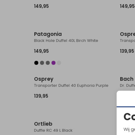
149,95
149,95
Patagonia
Ospr
Black Hole Duffel 40L Birch White
Transpo
149,95
139,95
Osprey
Bach
Transporter Duffel 40 Euphoria Purple
Dr. Duf
139,95
159,95
C
Ortlieb
Ortli
Wij g
Duffle RC 49 L Black
Duffle 