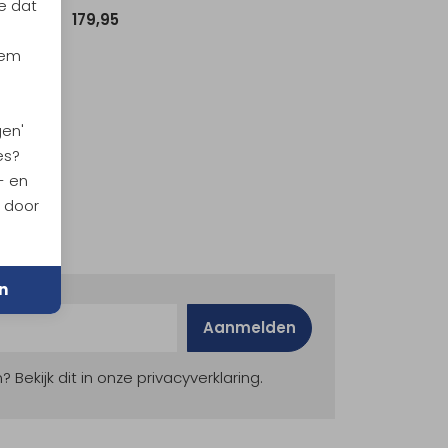
e dat
179,95
iem
gen'
es?
- en
n door
n
Aanmelden
ekijk dit in onze privacyverklaring.