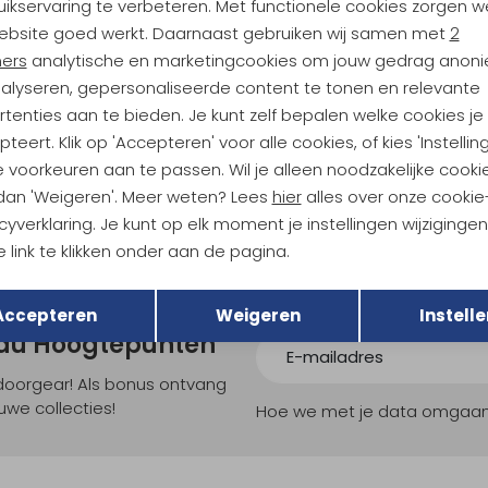
ikservaring te verbeteren. Met functionele cookies zorgen w
Analytische cookies
Marketing cookies
189,95
ebsite goed werkt. Daarnaast gebruiken wij samen met
2
ners
analytische en marketingcookies om jouw gedrag anon
nalyseren, gepersonaliseerde content te tonen en relevante
edition Duffel 40 Black
tenties aan te bieden. Je kunt zelf bepalen welke cookies je
teert. Klik op 'Accepteren' voor alle cookies, of kies 'Instellin
 voorkeuren aan te passen. Wil je alleen noodzakelijke cooki
 dan 'Weigeren'. Meer weten? Lees
hier
alles over onze cookie
cyverklaring. Je kunt op elk moment je instellingen wijziginge
 link te klikken onder aan de pagina.
Terug
Opslaan
Accepteren
Weigeren
Instelle
ndu Hoogtepunten
tdoorgear! Als bonus ontvang
uwe collecties!
Hoe we met je data omgaan? B