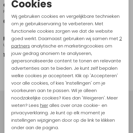
Cookies
Care Plus
Care Plus
Noodzakelijke cookies
First Aid Kit Professional
First Aid Kit Basic
Wij gebruiken cookies en vergelijkbare technieken
Personalisatie cookies
69,95
17,50
om je gebruikservaring te verbeteren. Met
functionele cookies zorgen we dat de website
Analytische cookies
Relags
Relags
goed werkt. Daarnaast gebruiken wij samen met
2
Ultralight Bivvy Single Rood
Ultralight Bivvy Double Rood
Marketing cookies
partners
analytische en marketingcookies om
jouw gedrag anoniem te analyseren,
19,95
24,95
gepersonaliseerde content te tonen en relevante
advertenties aan te bieden. Je kunt zelf bepalen
filter
welke cookies je accepteert. Klik op 'Accepteren'
voor alle cookies, of kies 'Instellingen' om je
voorkeuren aan te passen. Wil je alleen
noodzakelijke cookies? Kies dan 'Weigeren'. Meer
Meld je aan voor Kathmandu
weten? Lees
hier
alles over onze cookie- en
Hoogtepunten
privacyverklaring. Je kunt op elk moment je
En spaar voor 5% korting op je nieuwe outdoorgear!
instellingen wijzigingen door op de link te klikken
Als bonus ontvang je e-mails met leuke acties, events
onder aan de pagina.
en nieuwe collecties!