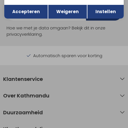
Terug
Opslaan
Accepteren
Weigeren
Instellen
Aanmelden
Hoe we met je data omgaan? Bekijk dit in onze
privacyverklaring.
Automatisch sparen voor korting
Klantenservice
Over Kathmandu
Duurzaamheid