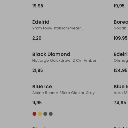
19,95
19,95
Nieuw
Edelrid
Borea
9mm touw statisch/meter .
Nodab 
2,20
109,95
Nieuw
Black Diamond
Edelr
Hotforge Quickdraw 12 Cm Amber
Ohmeg
21,95
124,95
Blue Ice
Blue 
Alpine Runner 35cm Glacier Grey
Aero 1
11,95
74,95