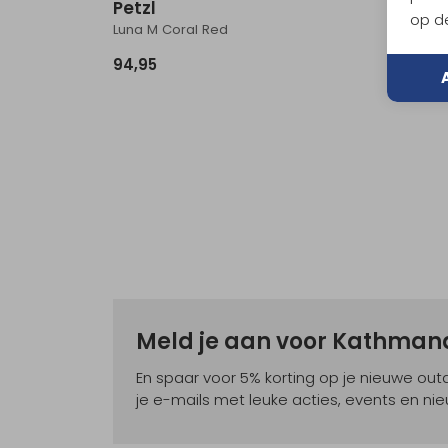
Petzl
Edelr
op de
Luna M Coral Red
HMS Bul
94,95
31,95
Meld je aan voor Kathma
En spaar voor 5% korting op je nieuwe ou
je e-mails met leuke acties, events en nie