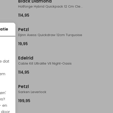
Black Diamond
Hotforge Hybrid Quickpack 12 Cm Clean Green
114,95
atie
Petzl
mint
Djinn Axess Quickdraw 12cm Turquoise
19,95
Edelrid
e dat
Cable Kit Ultralite VII Night-Oasis
114,95
iem
Petzl
Sarken Leverlock
gen'
es?
199,95
- en
n door