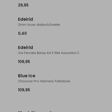
29,95
ieuw
Nieuw
Edelrid
2mm touw statisch/meter .
0,40
Edelrid
Via Ferrata Belay Kit II 15M Assorted Colours
109,95
Blue Ice
Choucas Pro Harness Folkstone
109,95