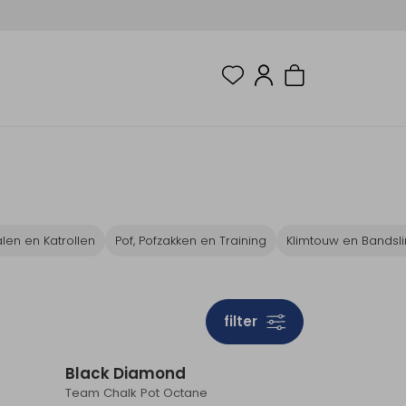
alen en Katrollen
Pof, Pofzakken en Training
Klimtouw en Bandsl
filter
ieuw
Nieuw
Black Diamond
Team Chalk Pot Octane