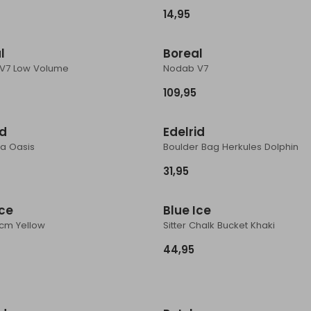
14,95
Nieuw
N
l
Boreal
V7 Low Volume
Nodab V7
109,95
id
Edelrid
a Oasis
Boulder Bag Herkules Dolphin
31,95
Ice
Blue Ice
3cm Yellow
Sitter Chalk Bucket Khaki
44,95