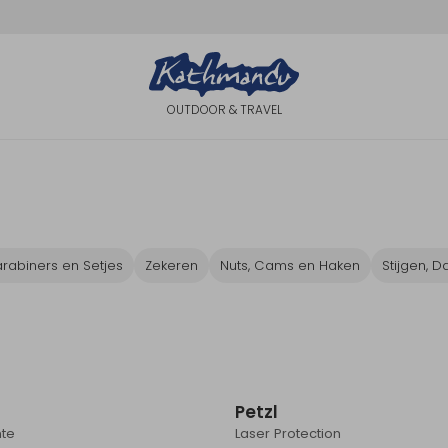
OUTDOOR & TRAVEL
arabiners en Setjes
Zekeren
Nuts, Cams en Haken
Stijgen, D
Nieuw
N
Petzl
nte
Laser Protection