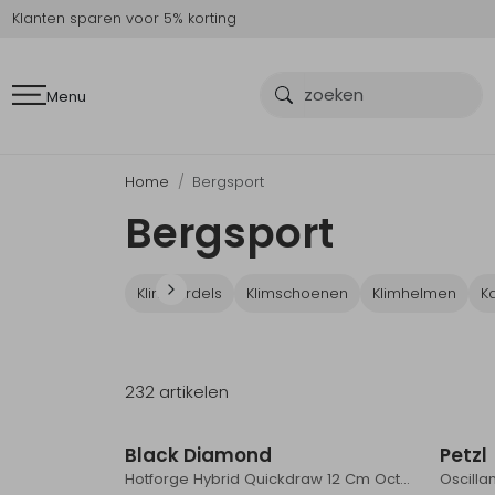
Klanten sparen voor 5% korting
Menu
Home
Bergsport
Bergsport
Klimgordels
Klimschoenen
Klimhelmen
K
232 artikelen
Nieuw
Black Diamond
Petzl
Hotforge Hybrid Quickdraw 12 Cm Octane
Oscilla