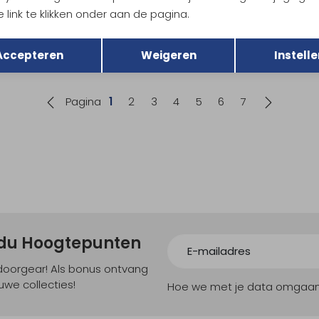
id
DMM
 link te klikken onder aan de pagina.
letproof Triple FG Icemint
BelayMaster 2 Matt Grey
Terug
Opslaan
24,95
Accepteren
Weigeren
Instelle
Pagina
1
2
3
4
5
6
7
ndu Hoogtepunten
tdoorgear! Als bonus ontvang
uwe collecties!
Hoe we met je data omgaan? B