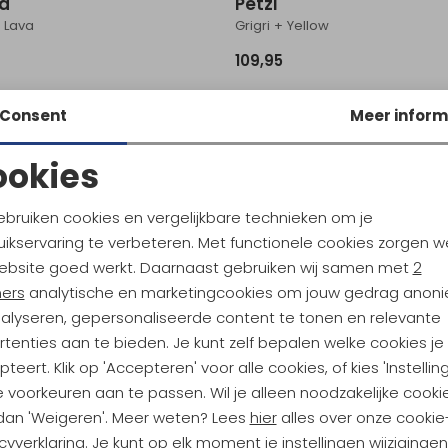
id
Petzl
I Lava
Grigri + Yellow
109,95
Consent
Meer inform
id
Edelrid
 Violet
Swift 48 Eco Dry 8,9mm 60M Ice
ookies
229,95
Noodzakelijke cookies
Personalisatie cookies
ebruiken cookies en vergelijkbare technieken om je
ili
Midnight Lightning
ikservaring te verbeteren. Met functionele cookies zorgen w
Analytische cookies
Marketing cookies
Chalk Bag Boulder Reactor Golden Yellow
Chalktopus pofverdeler
ebsite goed werkt. Daarnaast gebruiken wij samen met
2
12,50
ners
analytische en marketingcookies om jouw gedrag anon
nalyseren, gepersonaliseerde content te tonen en relevante
Petzl
tenties aan te bieden. Je kunt zelf bepalen welke cookies je
nnect Adjust
Connect Adjust
teert. Klik op 'Accepteren' voor alle cookies, of kies 'Instellin
 voorkeuren aan te passen. Wil je alleen noodzakelijke cooki
59,95
 dan 'Weigeren'. Meer weten? Lees
hier
alles over onze cookie
cyverklaring. Je kunt op elk moment je instellingen wijziginge