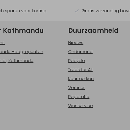
h sparen voor korting
Gratis verzending bov
r Kathmandu
Duurzaamheid
ns
Nieuws
andu Hoogtepunten
Onderhoud
 bij Kathmandu
Recycle
Trees for All
Keurmerken
Verhuur
Reparatie
Wasservice