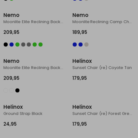
Schoenonderhoud
Bagagezakken en Tonnen
Wandelstokken en Gamaschen
Kampeermeubels
Pof, Pofzakken en Training
Wandelschoenen Heren
Skibroeken
Expeditie accessoires
Expeditie jassen
Fietsbroeken
Expeditie accessoires
Nemo
Nemo
Rugzak accessoires
Cadeaus en Diensten
Wassen
Klimtouw en Bandsling
Sokken
Fietsbroeken
Expeditie broeken
Moonlite Elite Reclining Backpacking Chair Birch Bud
Moonlite Reclining Camp Chair Brilliant Blue
209,95
189,95
Ijsklimmen en Stijgijzers
Drinksysteem
Expeditie broeken
Sneeuwwandelen
Wandelstokken en Gamaschen
Nemo
Helinox
Zonnebrillen
Moonlite Elite Reclining Backpacking Chair Black
Sunset Chair (re) Coyote Tan
209,95
179,95
Helinox
Helinox
Ground Strap Black
Sunset Chair (re) Forest Green
24,95
179,95