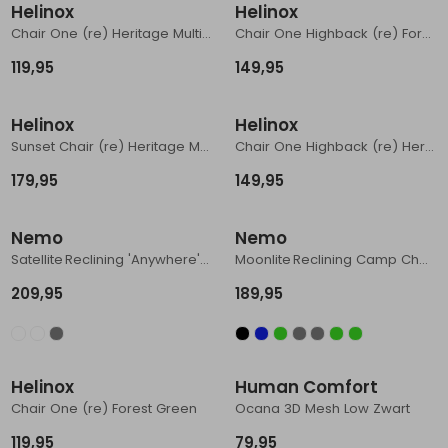
Helinox
Helinox
Chair One (re) Heritage Multi Block
Chair One Highback (re) Forest Green
119,95
149,95
Helinox
Helinox
Sunset Chair (re) Heritage Multi Block
Chair One Highback (re) Heritage Multi Block
179,95
149,95
Nemo
Nemo
Satellite Reclining 'Anywhere' Chair Goodnight Gray
Moonlite Reclining Camp Chair Smokey Olive
209,95
189,95
Helinox
Human Comfort
Chair One (re) Forest Green
Ocana 3D Mesh Low Zwart
119,95
79,95