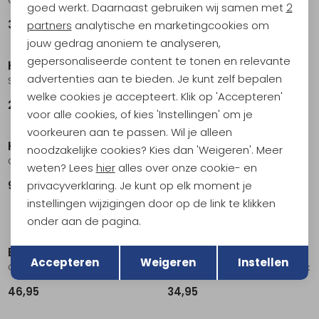
Ground Sheet Savanna & Chair One XL Black
Ground Chair Coyote Tan
goed werkt. Daarnaast gebruiken wij samen met
2
Marketing cookies
34,95
129,95
partners
analytische en marketingcookies om
jouw gedrag anoniem te analyseren,
gepersonaliseerde content te tonen en relevante
Helinox
Human Comfort
advertenties aan te bieden. Je kunt zelf bepalen
Savanna Chair Coyote Tan
Cursan regular black Zwart
welke cookies je accepteert. Klik op 'Accepteren'
219,95
44,95
voor alle cookies, of kies 'Instellingen' om je
voorkeuren aan te passen. Wil je alleen
Helinox
Nemo
noodzakelijke cookies? Kies dan 'Weigeren'. Meer
Chair One Coyote Tan
Moonlite Elite Reclining Camp Chair Goodnight Gray
weten? Lees
hier
alles over onze cookie- en
privacyverklaring. Je kunt op elk moment je
99,95
209,95
instellingen wijzigingen door op de link te klikken
onder aan de pagina.
Terug
Opslaan
Bo-Camp
Helinox
Accepteren
Weigeren
Instellen
Copa Rio Classic Forest
Ground Sheet Chair One Black
46,95
34,95