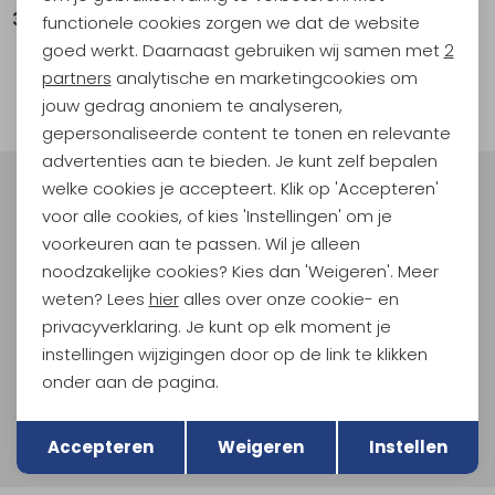
34,90
functionele cookies zorgen we dat de website
Analytische cookies
goed werkt. Daarnaast gebruiken wij samen met
2
Marketing cookies
partners
analytische en marketingcookies om
filter
jouw gedrag anoniem te analyseren,
gepersonaliseerde content te tonen en relevante
advertenties aan te bieden. Je kunt zelf bepalen
welke cookies je accepteert. Klik op 'Accepteren'
Meld je aan voor Kathmandu
voor alle cookies, of kies 'Instellingen' om je
Hoogtepunten
voorkeuren aan te passen. Wil je alleen
En spaar voor 5% korting op je nieuwe outdoorgear!
noodzakelijke cookies? Kies dan 'Weigeren'. Meer
Als bonus ontvang je e-mails met leuke acties, events
weten? Lees
hier
alles over onze cookie- en
en nieuwe collecties!
privacyverklaring. Je kunt op elk moment je
instellingen wijzigingen door op de link te klikken
Aanmelden
onder aan de pagina.
Terug
Hoe we met je data omgaan? Bekijk dit in onze
Opslaan
privacyverklaring.
Accepteren
Weigeren
Instellen