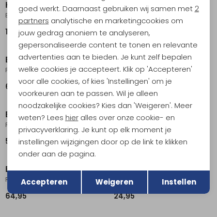
Human Comfort
Exped
goed werkt. Daarnaast gebruiken wij samen met
2
Belves Head Pillow Grey
REM Pillow L Forest Print
Marketing cookies
partners
analytische en marketingcookies om
12,95
64,95
jouw gedrag anoniem te analyseren,
gepersonaliseerde content te tonen en relevante
advertenties aan te bieden. Je kunt zelf bepalen
Exped
Exped
welke cookies je accepteert. Klik op 'Accepteren'
REM Pillow L Cypress
REM Pillow M Navy
voor alle cookies, of kies 'Instellingen' om je
64,95
59,95
voorkeuren aan te passen. Wil je alleen
noodzakelijke cookies? Kies dan 'Weigeren'. Meer
Exped
Exped
weten? Lees
hier
alles over onze cookie- en
REM Pillow M Blue Mountain Print
REM Pillow M Cypress
privacyverklaring. Je kunt op elk moment je
59,95
59,95
instellingen wijzigingen door op de link te klikken
onder aan de pagina.
Exped
Human Comfort
Terug
Opslaan
REM Pillow L Navy
Mions Hoofdkussen Grijs
Accepteren
Weigeren
Instellen
64,95
24,95