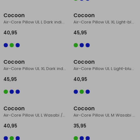
Schoenonderhoud
Bagagezakken en Tonnen
Wandelstokken en Gamaschen
Kampeermeubels
Pof, Pofzakken en Training
Wandelschoenen Heren
Skibroeken
Expeditie accessoires
Expeditie jassen
Fietsbroeken
Expeditie accessoires
Cocoon
Cocoon
Rugzak accessoires
Cadeaus en Diensten
Wassen
Klimtouw en Bandsling
Sokken
Fietsbroeken
Expeditie broeken
Air-Core Pillow UL L Dark indigo / Grey
Air-Core Pillow UL XL Light-blue / Grey
40,95
45,95
Ijsklimmen en Stijgijzers
Drinksysteem
Expeditie broeken
Sneeuwwandelen
Wandelstokken en Gamaschen
Cocoon
Cocoon
Zonnebrillen
Air-Core Pillow UL XL Dark indigo / Grey
Air-Core Pillow UL L Light-blue / Grey
45,95
40,95
Cocoon
Cocoon
Air-Core Pillow UL L Wasabi / Grey
Air-Core Pillow UL M Wasabi / Grey
40,95
35,95