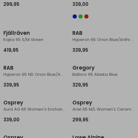
299,95
339,00
Schoenonderhoud
Bagagezakken en Tonnen
Wandelstokken en Gamaschen
Kampeermeubels
Pof, Pofzakken en Training
Wandelschoenen Heren
Skibroeken
Expeditie accessoires
Expeditie jassen
Fietsbroeken
Expeditie accessoires
Rugzak accessoires
Cadeaus en Diensten
Wassen
Klimtouw en Bandsling
Sokken
Fietsbroeken
Expeditie broeken
Fjällräven
RAB
Ijsklimmen en Stijgijzers
Drinksysteem
Expeditie broeken
Kajka 65 S/M Green
Hyperon 65 Orion Blue/Anthracite
Sneeuwwandelen
Wandelstokken en Gamaschen
419,95
339,95
Zonnebrillen
RAB
Gregory
Hyperon 65 ND Orion Blue/Anthracite
Baltoro 65 Alaska Blue
339,95
329,95
Osprey
Osprey
Aura AG 65 Women's Enchantment Purple
Ariel 65 M/L Women's Ceramic Blue
339,00
299,95
Sale
Osprey
Lowe Alpine