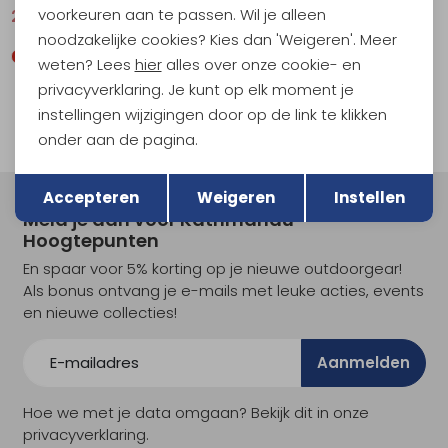
voorkeuren aan te passen. Wil je alleen
287,95
359,95
339,00
noodzakelijke cookies? Kies dan 'Weigeren'. Meer
weten? Lees
hier
alles over onze cookie- en
privacyverklaring. Je kunt op elk moment je
instellingen wijzigingen door op de link te klikken
filter
onder aan de pagina.
Terug
Opslaan
Accepteren
Weigeren
Instellen
Meld je aan voor Kathmandu
Hoogtepunten
En spaar voor 5% korting op je nieuwe outdoorgear!
Als bonus ontvang je e-mails met leuke acties, events
en nieuwe collecties!
Aanmelden
Hoe we met je data omgaan? Bekijk dit in onze
privacyverklaring.