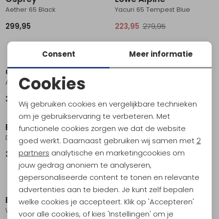
Aether 65 Black
Yacuri 65 Tempest Blue
299,95
223,95
279,95
+ 1
Consent
Meer informatie
Osprey
Osprey
Cookies
Aura AG 65 Women's Berry Sorbet Red
Ariel 65 XS/S Womens Ceramic Blue
Noodzakelijke cookies
339,00
299,95
Wij gebruiken cookies en vergelijkbare technieken
Sale
Personalisatie cookies
om je gebruikservaring te verbeteren. Met
Bach
Bach
functionele cookies zorgen we dat de website
Analytische cookies
Daydream 65 Black
W's Specialist 70 Regular Picante Red
goed werkt. Daarnaast gebruiken wij samen met
2
Marketing cookies
partners
analytische en marketingcookies om
359,00
287,95
359,95
jouw gedrag anoniem te analyseren,
gepersonaliseerde content te tonen en relevante
Sale
advertenties aan te bieden. Je kunt zelf bepalen
Bach
Osprey
welke cookies je accepteert. Klik op 'Accepteren'
W's Specialist 70 Short Picante Red
Aura AG 65 Women's Tungsten Grey
voor alle cookies, of kies 'Instellingen' om je