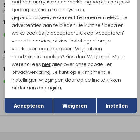
Marketing cookies
partners
analytische en marketingcookies om jouw
Scarpa
AKU
gedrag anoniem te analyseren,
Rush 2 GTX Anthracite/Ottanio
Flyrock Gtx Green/Grey
gepersonaliseerde content te tonen en relevante
189,95
179,95
advertenties aan te bieden. Je kunt zelf bepalen
welke cookies je accepteert. Klik op 'Accepteren'
voor alle cookies, of kies 'Instellingen' om je
voorkeuren aan te passen. Wil je alleen
AKU
noodzakelijke cookies? Kies dan 'Weigeren'. Meer
Flyrock GTX Black/Orange
weten? Lees
hier
alles over onze cookie- en
179,95
privacyverklaring. Je kunt op elk moment je
instellingen wijzigingen door op de link te klikken
onder aan de pagina.
Terug
Opslaan
filter
Accepteren
Weigeren
Instellen