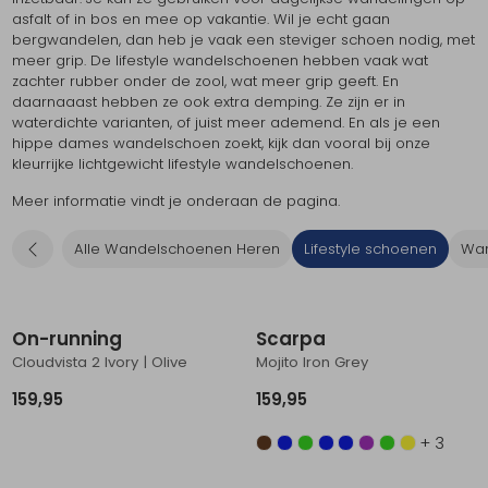
asfalt of in bos en mee op vakantie. Wil je echt gaan
Schoenonderhoud
Bagagezakken en Tonnen
Wandelstokken en Gamaschen
Kampeermeubels
Pof, Pofzakken en Training
Wandelschoenen Heren
Skibroeken
Expeditie accessoires
Expeditie jassen
Fietsbroeken
Expeditie accessoires
bergwandelen, dan heb je vaak een steviger schoen nodig, met
meer grip. De lifestyle wandelschoenen hebben vaak wat
Rugzak accessoires
Cadeaus en Diensten
Wassen
Klimtouw en Bandsling
Sokken
Fietsbroeken
Expeditie broeken
zachter rubber onder de zool, wat meer grip geeft. En
daarnaaast hebben ze ook extra demping. Ze zijn er in
waterdichte varianten, of juist meer ademend. En als je een
Ijsklimmen en Stijgijzers
Drinksysteem
Expeditie broeken
hippe dames wandelschoen zoekt, kijk dan vooral bij onze
kleurrijke lichtgewicht lifestyle wandelschoenen.
Sneeuwwandelen
Wandelstokken en Gamaschen
Meer informatie vindt je onderaan de pagina.
Zonnebrillen
Alle Wandelschoenen Heren
Lifestyle schoenen
Wan
Nieuw
On-running
Scarpa
Cloudvista 2 Ivory | Olive
Mojito Iron Grey
159,95
159,95
+ 3