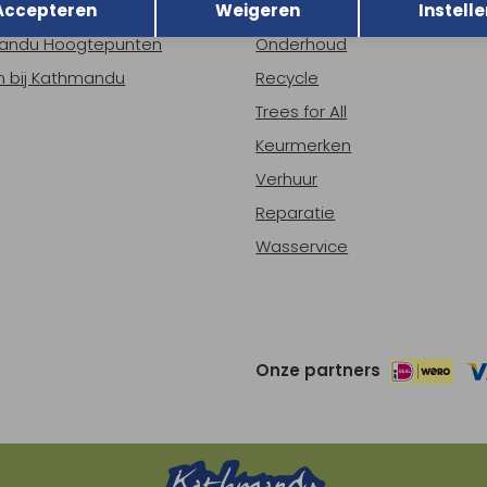
Accepteren
Weigeren
Instelle
ns
Nieuws
andu Hoogtepunten
Onderhoud
 bij Kathmandu
Recycle
Trees for All
Keurmerken
Verhuur
Reparatie
Wasservice
Onze partners