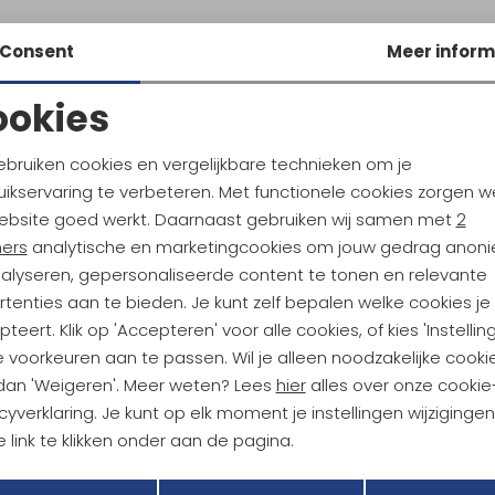
Consent
Meer inform
ookies
Noodzakelijke cookies
Personalisatie cookies
ebruiken cookies en vergelijkbare technieken om je
ikservaring te verbeteren. Met functionele cookies zorgen w
Analytische cookies
Marketing cookies
ebsite goed werkt. Daarnaast gebruiken wij samen met
2
ndu Hoogtepunten
ners
analytische en marketingcookies om jouw gedrag anon
tdoorgear! Als bonus ontvang
nalyseren, gepersonaliseerde content te tonen en relevante
uwe collecties!
Hoe we met je data omgaan? B
tenties aan te bieden. Je kunt zelf bepalen welke cookies je
teert. Klik op 'Accepteren' voor alle cookies, of kies 'Instellin
 voorkeuren aan te passen. Wil je alleen noodzakelijke cooki
h sparen voor korting
Gratis verzending bov
 dan 'Weigeren'. Meer weten? Lees
hier
alles over onze cookie
cyverklaring. Je kunt op elk moment je instellingen wijziginge
 link te klikken onder aan de pagina.
r Kathmandu
Duurzaamheid
Terug
Opslaan