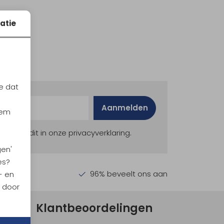
atie
e dat
Aanmelden
iem
ekijk dit in onze privacyverklaring.
gen'
es?
en €30,-
96% beveelt ons aan
- en
n door
Klantbeoordelingen