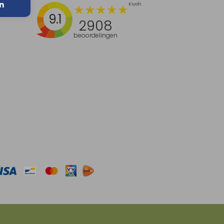
n
9.1
2908
beoordelingen