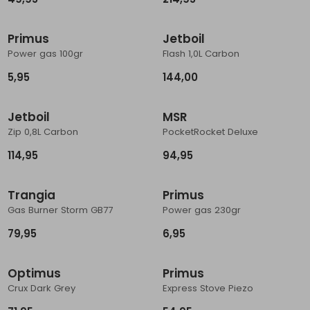
Primus
Jetboil
Power gas 100gr
Flash 1,0L Carbon
5,95
144,00
Jetboil
MSR
Zip 0,8L Carbon
PocketRocket Deluxe
114,95
94,95
Trangia
Primus
Gas Burner Storm GB77
Power gas 230gr
79,95
6,95
Optimus
Primus
Crux Dark Grey
Express Stove Piezo