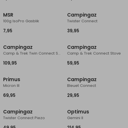
Nieuw
Schoenonderhoud
Bagagezakken en Tonnen
Wandelstokken en Gamaschen
Kampeermeubels
Pof, Pofzakken en Training
Wandelschoenen Heren
Skibroeken
Expeditie accessoires
Expeditie jassen
Fietsbroeken
Expeditie accessoires
MSR
Campingaz
Rugzak accessoires
Cadeaus en Diensten
Wassen
Klimtouw en Bandsling
Sokken
Fietsbroeken
Expeditie broeken
100g IsoPro Gasblik
Twister Connect
7,95
39,95
Ijsklimmen en Stijgijzers
Drinksysteem
Expeditie broeken
Sneeuwwandelen
Wandelstokken en Gamaschen
Campingaz
Campingaz
Camp & Trek Twin Connect Stove
Camp & Trek Connect Stove
Zonnebrillen
109,95
59,95
Primus
Campingaz
Micron III
Bleuet Connect
69,95
29,95
Campingaz
Optimus
Twister Connect Piezo
Gemini II
49,95
214,95