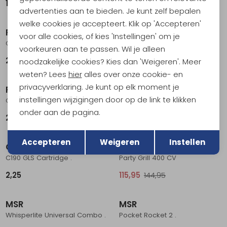
10,95
54,95
advertenties aan te bieden. Je kunt zelf bepalen
welke cookies je accepteert. Klik op 'Accepteren'
Primus
Primus
voor alle cookies, of kies 'Instellingen' om je
Omnifuel II + Fles .
Express Stove
voorkeuren aan te passen. Wil je alleen
264,95
49,95
noodzakelijke cookies? Kies dan 'Weigeren'. Meer
weten? Lees
hier
alles over onze cookie- en
privacyverklaring. Je kunt op elk moment je
Primus
Primus
instellingen wijzigingen door op de link te klikken
Omnilite Ti + Fles & Pouch .
Mimer Duo Stove
onder aan de pagina.
294,95
44,95
Sale
Terug
Opslaan
Accepteren
Weigeren
Instellen
Coleman
Campingaz
C190 GLS Cartridge .
Party Grill 400 CV
2,25
115,95
144,95
MSR
MSR
Whisperlite Universal Combo .
Pocket Rocket 2 .