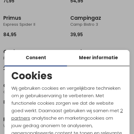
71,95
54,95
Primus
Campingaz
Express Spider II
Camp Bistro 3
84,95
39,95
Optimus
Optimus
Consent
Meer informatie
Polaris Optifuel
Crux Lite w Piezo ONE
259,95
65,95
Cookies
Noodzakelijke cookies
Coleman
Campingaz
Wij gebruiken cookies en vergelijkbare technieken
Gas C500
Camping Kitchen 2
Personalisatie cookies
om je gebruikservaring te verbeteren. Met
8,95
79,95
functionele cookies zorgen we dat de website
Analytische cookies
goed werkt. Daarnaast gebruiken wij samen met
2
Marketing cookies
partners
analytische en marketingcookies om
Primus
Optimus
jouw gedrag anoniem te analyseren,
Winter Gas 230gr
Crux Lite Stove Grey/Green
gepersonaliseerde content te tonen en relevante