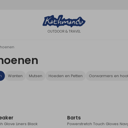
OUTDOOR & TRAVEL
hoenen
hoenen
n
Wanten
Mutsen
Hoeden en Petten
Oorwarmers en hoo
Nieuw
eaker
Barts
h Glove Liners Black
Powerstretch Touch Gloves Nav