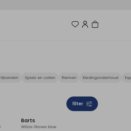
fdbanden
Sjaals en collen
Riemen
Kledingonderhoud
Exp
filter
Barts
y
Witzia Gloves blue