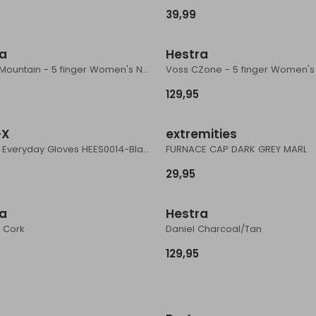
39,99
ra
Hestra
CZone Mountain - 5 finger Women's Navy
Voss CZone - 5 finger Women's 
129,95
-X
extremities
Heated Everyday Gloves HEES0014-Black
FURNACE CAP DARK GREY MARL
29,95
ra
Hestra
 Cork
Daniel Charcoal/Tan
129,95