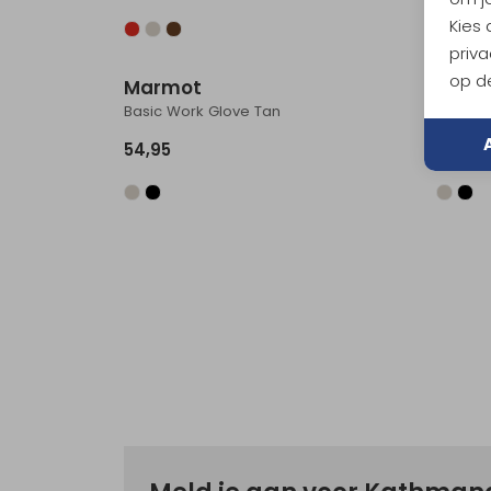
Kies
priva
op de
Marmot
Marm
Basic Work Glove Tan
Basic W
54,95
54,95