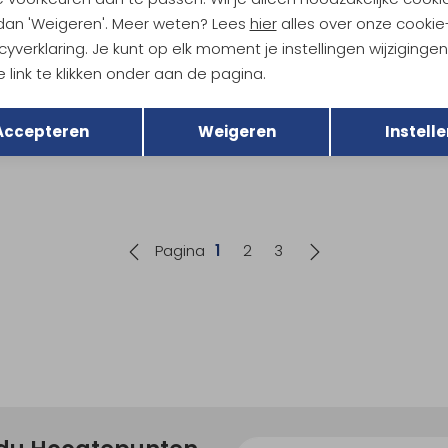
 dan 'Weigeren'. Meer weten? Lees
hier
alles over onze cookie
cyverklaring. Je kunt op elk moment je instellingen wijziginge
 link te klikken onder aan de pagina.
ot
Hestra
ork Gloves Black
Windstopper Tour - 5 finger Bla
Terug
Opslaan
Accepteren
Weigeren
Instelle
69,95
Pagina
1
2
3