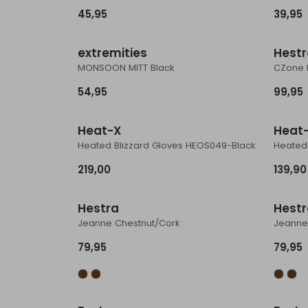
45,95
39,95
extremities
Hest
MONSOON MITT Black
54,95
99,95
Heat-X
Heat
Heated Blizzard Gloves HEOS049-Black
219,00
139,90
Hestra
Hest
Jeanne Chestnut/Cork
Jeanne
79,95
79,95