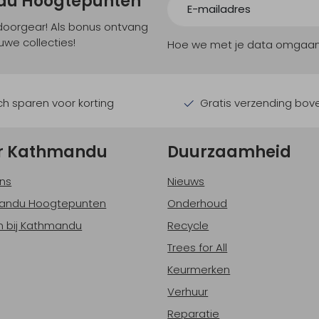
ndu Hoogtepunten
tdoorgear! Als bonus ontvang
uwe collecties!
Hoe we met je data omgaan? B
h sparen voor korting
Gratis verzending bov
r Kathmandu
Duurzaamheid
ns
Nieuws
andu Hoogtepunten
Onderhoud
 bij Kathmandu
Recycle
Trees for All
Keurmerken
Verhuur
Reparatie