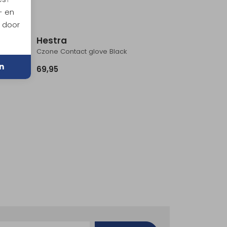
- en
n door
Hestra
ck
Czone Contact glove Black
n
69,95