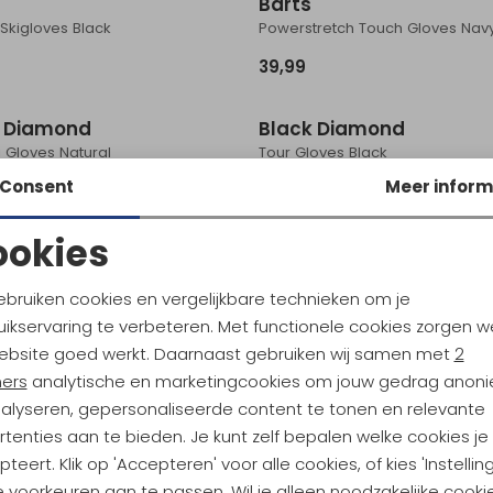
Barts
Skigloves Black
Powerstretch Touch Gloves Nav
39,99
k Diamond
Black Diamond
g Gloves Natural
Tour Gloves Black
Consent
Meer inform
79,95
ookies
Noodzakelijke cookies
Personalisatie cookies
Hestra
ebruiken cookies en vergelijkbare technieken om je
loves Black
Skullman - 5 finger Natural bro
ikservaring te verbeteren. Met functionele cookies zorgen w
Analytische cookies
Marketing cookies
ebsite goed werkt. Daarnaast gebruiken wij samen met
2
74,95
ners
analytische en marketingcookies om jouw gedrag anon
nalyseren, gepersonaliseerde content te tonen en relevante
ra
Hestra
tenties aan te bieden. Je kunt zelf bepalen welke cookies je
ather Heli Ski - 5 finger Olive
teert. Klik op 'Accepteren' voor alle cookies, of kies 'Instellin
129,95
 voorkeuren aan te passen. Wil je alleen noodzakelijke cooki