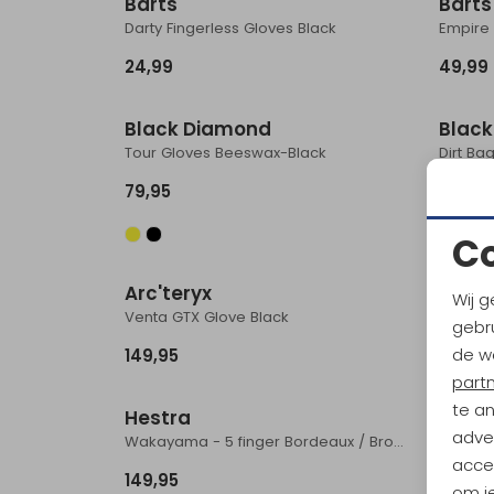
Barts
Barts
Darty Fingerless Gloves Black
Empire 
24,99
49,99
Black Diamond
Blac
Tour Gloves Beeswax-Black
Dirt Ba
79,95
39,95
C
Arc'teryx
RAB
Wij g
Venta GTX Glove Black
Storm G
gebru
de w
149,95
64,95
part
te a
Hestra
Hest
adver
Wakayama - 5 finger Bordeaux / Brown
Army Le
accep
149,95
149,95
om je