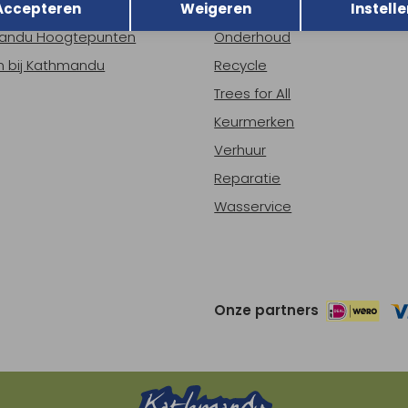
Accepteren
Weigeren
Instelle
ns
Nieuws
andu Hoogtepunten
Onderhoud
 bij Kathmandu
Recycle
Trees for All
Keurmerken
Verhuur
Reparatie
Wasservice
Onze partners