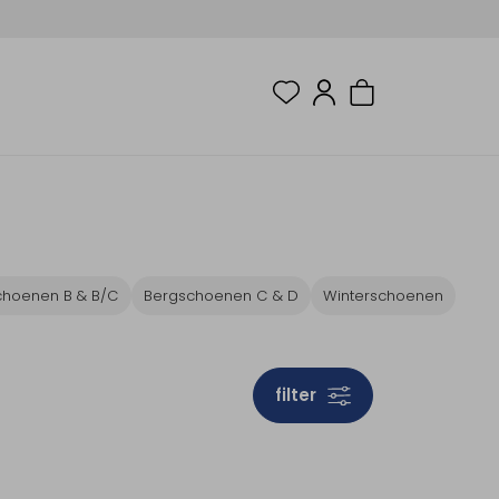
choenen B & B/C
Bergschoenen C & D
Winterschoenen
filter