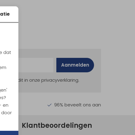
atie
e dat
Aanmelden
iem
ekijk dit in onze privacyverklaring.
gen'
es?
en €30,-
96% beveelt ons aan
- en
n door
Klantbeoordelingen