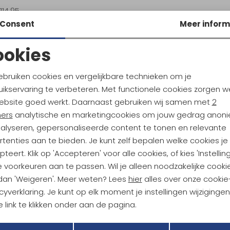
114,95
Consent
Meer inform
ookies
Noodzakelijke cookies
Personalisatie cookies
ebruiken cookies en vergelijkbare technieken om je
ikservaring te verbeteren. Met functionele cookies zorgen w
Analytische cookies
Marketing cookies
ebsite goed werkt. Daarnaast gebruiken wij samen met
2
ndu Hoogtepunten
ners
analytische en marketingcookies om jouw gedrag anon
tdoorgear! Als bonus ontvang
nalyseren, gepersonaliseerde content te tonen en relevante
uwe collecties!
Hoe we met je data omgaan? B
tenties aan te bieden. Je kunt zelf bepalen welke cookies je
teert. Klik op 'Accepteren' voor alle cookies, of kies 'Instellin
 voorkeuren aan te passen. Wil je alleen noodzakelijke cooki
h sparen voor korting
Gratis verzending bov
 dan 'Weigeren'. Meer weten? Lees
hier
alles over onze cookie
cyverklaring. Je kunt op elk moment je instellingen wijziginge
 link te klikken onder aan de pagina.
r Kathmandu
Duurzaamheid
Terug
Opslaan