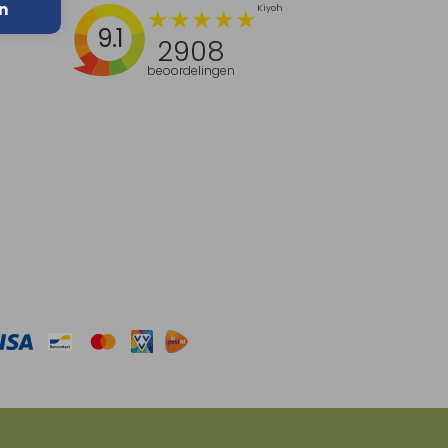
n
9.1
2908
beoordelingen