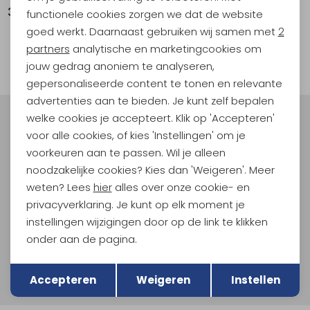
339,95
Vanaf
259,95
functionele cookies zorgen we dat de website
Analytische cookies
goed werkt. Daarnaast gebruiken wij samen met
2
Marketing cookies
partners
analytische en marketingcookies om
filter
jouw gedrag anoniem te analyseren,
gepersonaliseerde content te tonen en relevante
advertenties aan te bieden. Je kunt zelf bepalen
welke cookies je accepteert. Klik op 'Accepteren'
Meld je aan voor Kathmandu
voor alle cookies, of kies 'Instellingen' om je
Hoogtepunten
voorkeuren aan te passen. Wil je alleen
En spaar voor 5% korting op je nieuwe outdoorgear!
noodzakelijke cookies? Kies dan 'Weigeren'. Meer
Als bonus ontvang je e-mails met leuke acties, events
weten? Lees
hier
alles over onze cookie- en
en nieuwe collecties!
privacyverklaring. Je kunt op elk moment je
instellingen wijzigingen door op de link te klikken
Aanmelden
onder aan de pagina.
Terug
Hoe we met je data omgaan? Bekijk dit in onze
Opslaan
privacyverklaring.
Accepteren
Weigeren
Instellen