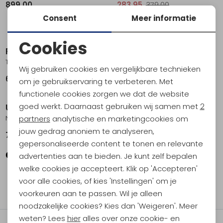
899,00
283,95
379,00
Consent
Meer informatie
Sale
Cookies
Patagonia
Berghaus
Noodzakelijke cookies
Tres 3-in-1 Parka Women's Black
Elara Gemini 3IN1 Jacket Women's Blk/Blk
Wij gebruiken cookies en vergelijkbare technieken
Personalisatie cookies
699,00
186,95
249,95
om je gebruikservaring te verbeteren. Met
functionele cookies zorgen we dat de website
Analytische cookies
goed werkt. Daarnaast gebruiken wij samen met
2
Ubr
Berghaus
Marketing cookies
Nova Coat Women's Black
Fellmaster gemini 3 in 1 Jacket Women's BLACK/BLACK
partners
analytische en marketingcookies om
jouw gedrag anoniem te analyseren,
749,00
279,95
gepersonaliseerde content te tonen en relevante
advertenties aan te bieden. Je kunt zelf bepalen
welke cookies je accepteert. Klik op 'Accepteren'
voor alle cookies, of kies 'Instellingen' om je
filter
voorkeuren aan te passen. Wil je alleen
noodzakelijke cookies? Kies dan 'Weigeren'. Meer
weten? Lees
hier
alles over onze cookie- en