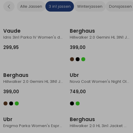
Alle Jassen
3 in1 jassen
Winterjassen
Donsjassen
Schoenonderhoud
Bagagezakken en Tonnen
Wandelstokken en Gamaschen
Kampeermeubels
Pof, Pofzakken en Training
Wandelschoenen Heren
Skibroeken
Expeditie accessoires
Expeditie jassen
Fietsbroeken
Expeditie accessoires
Rugzak accessoires
Cadeaus en Diensten
Wassen
Klimtouw en Bandsling
Sokken
Fietsbroeken
Expeditie broeken
Vaude
Berghaus
Ijsklimmen en Stijgijzers
Drinksysteem
Expeditie broeken
Idris 3in1 Parka IV Women's dark sea
Hillwalker 2.0 Gemini HL 3IN1 Jkt Women's Black/Grey Pinstripe
Sneeuwwandelen
Wandelstokken en Gamaschen
299,95
399,00
Zonnebrillen
Berghaus
Ubr
Hillwalker 2.0 Gemini HL 3IN1 Jkt Women's Off Peak/Everia Green
Nova Coat Women's Night Olive
399,00
749,00
Sale
Ubr
Berghaus
Enigma Parka Women's Espresso
Hillwalker 2.0 HL 3in1 Jacket Women's BARK