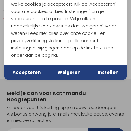
RAB
Patagonia
welke cookies je accepteert. Klik op 'Accepteren'
Cirrus Flex 2.0 Vest Women's Citadel
Better Sweater Vest Women's Birch White
voor alle cookies, of kies 'Instellingen' om je
voorkeuren aan te passen. Wil je alleen
111,95
139,95
109,95
noodzakelijke cookies? Kies dan 'Weigeren'. Meer
weten? Lees
hier
alles over onze cookie- en
privacyverklaring. Je kunt op elk moment je
instellingen wijzigingen door op de link te klikken
filter
onder aan de pagina.
Terug
Opslaan
Accepteren
Weigeren
Instellen
Meld je aan voor Kathmandu
Hoogtepunten
En spaar voor 5% korting op je nieuwe outdoorgear!
Als bonus ontvang je e-mails met leuke acties, events
en nieuwe collecties!