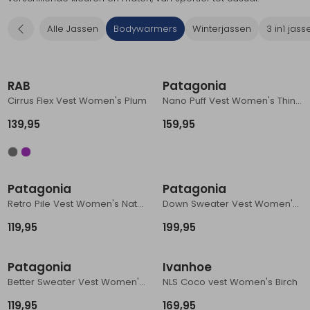
Schoenonderhoud
Bagagezakken en Tonnen
Wandelstokken en Gamaschen
Kampeermeubels
Pof, Pofzakken en Training
Wandelschoenen Heren
Skibroeken
Expeditie accessoires
Expeditie jassen
Fietsbroeken
Expeditie accessoires
Alle Jassen
Bodywarmers
Winterjassen
3 in1 jass
Rugzak accessoires
Cadeaus en Diensten
Wassen
Klimtouw en Bandsling
Sokken
Fietsbroeken
Expeditie broeken
Ijsklimmen en Stijgijzers
Drinksysteem
Expeditie broeken
RAB
Patagonia
Cirrus Flex Vest Women's Plum
Nano Puff Vest Women's Thin Ice
Sneeuwwandelen
Wandelstokken en Gamaschen
139,95
159,95
Zonnebrillen
Patagonia
Patagonia
Retro Pile Vest Women's Natural w/Ellwood Green
Down Sweater Vest Women's Barnacle Blue
119,95
199,95
Patagonia
Ivanhoe
Better Sweater Vest Women's Ellwood Green
NLS Coco vest Women's Birch
119,95
169,95