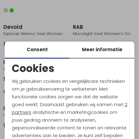
Devold
RAB
Explorer Merino Vest Women's Fog/Raw White
Microlight Vest Women's Orion Blue
179,95
174,95
Consent
Meer informatie
Sale
RAB
Sherpa
Cookies
Cirrus Flex Vest Women's Graphene
Rolpa Eco Vest Women's Rust
Noodzakelijke cookies
139,95
31,95
64,95
Wij gebruiken cookies en vergelijkbare technieken
Personalisatie cookies
om je gebruikservaring te verbeteren. Met
functionele cookies zorgen we dat de website
Analytische cookies
goed werkt. Daarnaast gebruiken wij samen met
2
RAB
RAB
Marketing cookies
partners
analytische en marketingcookies om
Xenair Vest Women's Ebony
Xenair Vest Women's Ebony
jouw gedrag anoniem te analyseren,
149,95
159,95
gepersonaliseerde content te tonen en relevante
Sale
advertenties aan te bieden. Je kunt zelf bepalen