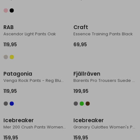
RAB
Craft
Ascendor Light Pants Oak
Essence Training Pants Black
119,95
69,95
Patagonia
Fjällräven
Venga Rock Pants - Reg Blue Sage
Barents Pro Trousers Suede Brown
119,95
199,95
Icebreaker
Icebreaker
Mer 200 Crush Pants Women's Pink Quartz
Granary Culottes Women's Porcini
159,95
159,95