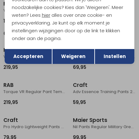
Patagonia
Lundhags
noodzakelijke cookies? Kies dan 'Weigeren'. Meer
Venga Rock Pants - Reg Wing Grey
Authentic II Pant black
weten? Lees
hier
alles over onze cookie- en
119,95
219,95
privacyverklaring. Je kunt op elk moment je
instellingen wijzigingen door op de link te klikken
onder aan de pagina.
Terug
Opslaan
Fjällräven
Craft
Accepteren
Weigeren
Instellen
Vidda Pro Ventilated Trs Regular Suede Brown-Dark Olive
Adv Essence Training Pants Black
219,95
69,95
RAB
Craft
Torque VR Regular Pant Tempest Blue
Adv Essence Training Pants 2 Black
219,95
59,95
Craft
Maier Sports
Pro Hydro Lightweight Pants Black
Nil Pants Regular Military Green
79,95
99,95