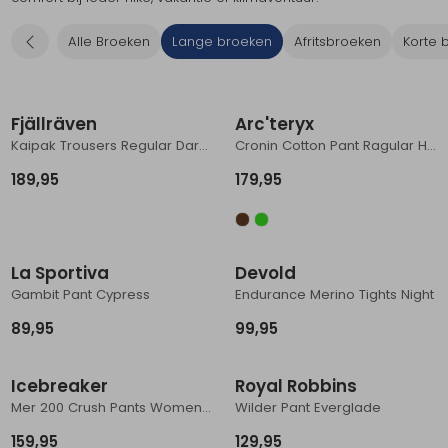
Schoenonderhoud
Bagagezakken en Tonnen
Wandelstokken en Gamaschen
Kampeermeubels
Pof, Pofzakken en Training
Wandelschoenen Heren
Skibroeken
Expeditie accessoires
Expeditie jassen
Fietsbroeken
Expeditie accessoires
Alle Broeken
Lange broeken
Afritsbroeken
Korte 
Rugzak accessoires
Cadeaus en Diensten
Wassen
Klimtouw en Bandsling
Sokken
Fietsbroeken
Expeditie broeken
Nieuw
Ijsklimmen en Stijgijzers
Drinksysteem
Expeditie broeken
Fjällräven
Arc'teryx
Kaipak Trousers Regular Dark Grey-Black
Cronin Cotton Pant Ragular Habitat
Sneeuwwandelen
Wandelstokken en Gamaschen
189,95
179,95
Zonnebrillen
La Sportiva
Devold
Gambit Pant Cypress
Endurance Merino Tights Night
89,95
99,95
Icebreaker
Royal Robbins
Mer 200 Crush Pants Women's Black
Wilder Pant Everglade
159,95
129,95