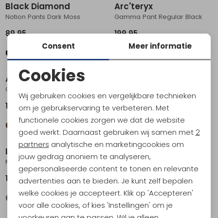
Black Diamond
Arc'teryx
Notion Pants Dark Moss
Gamma Pant Regular Black
89,95
199,95
Consent
Meer informatie
Cookies
Arc'teryx
Devold
Noodzakelijke cookies
Cronin Cotton Pant Regular Canvas
Everyday Pants Ink
Wij gebruiken cookies en vergelijkbare technieken
Personalisatie cookies
179,95
139,95
om je gebruikservaring te verbeteren. Met
functionele cookies zorgen we dat de website
Analytische cookies
goed werkt. Daarnaast gebruiken wij samen met
2
Marketing cookies
partners
analytische en marketingcookies om
Lundhags
Maier Sports
jouw gedrag anoniem te analyseren,
Makke Lt Pant Granite Charcoal
Nil Pant Long coriander
gepersonaliseerde content te tonen en relevante
179,95
99,95
advertenties aan te bieden. Je kunt zelf bepalen
welke cookies je accepteert. Klik op 'Accepteren'
voor alle cookies, of kies 'Instellingen' om je
voorkeuren aan te passen. Wil je alleen