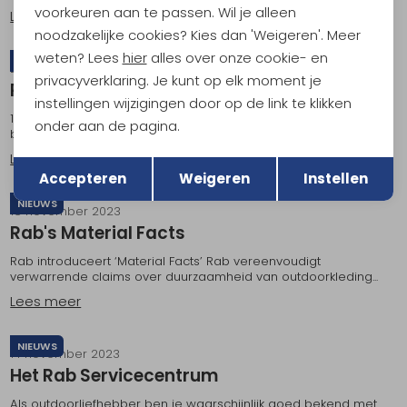
voorkeuren aan te passen. Wil je alleen
Lees meer
noodzakelijke cookies? Kies dan 'Weigeren'. Meer
weten? Lees
hier
alles over onze cookie- en
RECYCLE
23 november 2023
privacyverklaring. Je kunt op elk moment je
Recyclen bij Kathmandu
instellingen wijzigingen door op de link te klikken
1. Recyclen Sinds kort kun jij al je outdoorartikelen verantwoord
onder aan de pagina.
bij ons laten recyclen. We hebben hiervoor in onze winkels...
Terug
Opslaan
Lees meer
Accepteren
Weigeren
Instellen
NIEUWS
16 november 2023
Rab's Material Facts
Rab introduceert ‘Material Facts’ Rab vereenvoudigt
verwarrende claims over duurzaamheid van outdoorkleding...
Lees meer
NIEUWS
14 november 2023
Het Rab Servicecentrum
Als outdoorliefhebber ben je waarschijnlijk goed bekend met