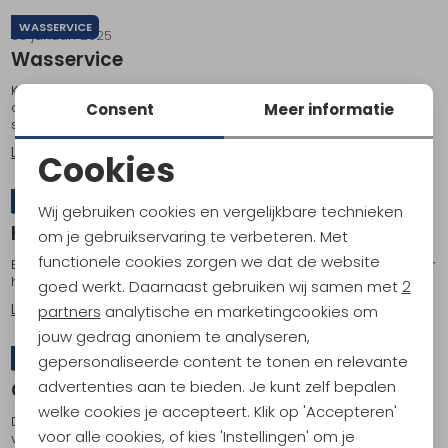
WASSERVICE
03 januari 2025
Wasservice
Kathmandu's Wasservice Je hebt het meeste uit je
outdooravonturen gehaald en je uitrusting heeft je nooit in de
Consent
Meer informatie
steek gelaten....
Lees meer
Cookies
Noodzakelijke cookies
VERHUUR
28 juni 2024
Wij gebruiken cookies en vergelijkbare technieken
Personalisatie cookies
Kathmandu Verhuur
om je gebruikservaring te verbeteren. Met
functionele cookies zorgen we dat de website
Elevate jouw bergervaring en huur jouw uitrusting Al ruim 30 jaar
Analytische cookies
helpen wij mensen op weg, van hun eerste C1 cursus tot...
goed werkt. Daarnaast gebruiken wij samen met
2
Lees meer
Marketing cookies
partners
analytische en marketingcookies om
jouw gedrag anoniem te analyseren,
ONDERHOUD
gepersonaliseerde content te tonen en relevante
27 juni 2024
advertenties aan te bieden. Je kunt zelf bepalen
OrganoTex: duurzaam wassen en impregneren
welke cookies je accepteert. Klik op 'Accepteren'
De enige keerzijde van het regelmatig wassen en impregneren
voor alle cookies, of kies 'Instellingen' om je
van je uitrusting om de levensduur te verlengen, zijn de vele...