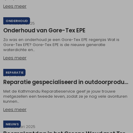
Lees meer
Schoenonderhoud
Bagagezakken en Tonnen
Wandelstokken en Gamaschen
Kampeermeubels
Pof, Pofzakken en Training
Wandelschoenen Heren
Skibroeken
Expeditie accessoires
Expeditie jassen
Fietsbroeken
Expeditie accessoires
Rugzak accessoires
Cadeaus en Diensten
Wassen
Klimtouw en Bandsling
Sokken
Fietsbroeken
Expeditie broeken
ONDERHOUD
07 oktober 2025
Onderhoud van Gore-Tex EPE
Ijsklimmen en Stijgijzers
Drinksysteem
Expeditie broeken
Zo was en onderhoud je een Gore-Tex EPE regenjas Wat is
Gore-Tex EPE? Gore-Tex EPE is de nieuwe generatie
Sneeuwwandelen
Wandelstokken en Gamaschen
waterdichte en...
Lees meer
Zonnebrillen
REPARATIE
29 juli 2025
Reparatie gespecialiseerd in outdoorproducten
Met de Kathmandu Reparatieservice geef je jouw trouwe
metgezellen een tweede leven, zodat ze je nog vele avonturen
kunnen...
Lees meer
NIEUWS
20 februari 2025