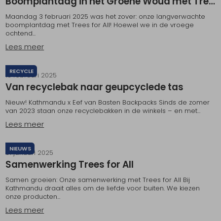
Boomplantdag in het Groene Woud met Trees for All
Maandag 3 februari 2025 was het zover: onze langverwachte
boomplantdag met Trees for All! Hoewel we in de vroege
ochtend...
Lees meer
RECYCLE
13 februari 2025
Van recyclebak naar geupcyclede tas
Nieuw! Kathmandu x Eef van Basten Backpacks Sinds de zomer
van 2023 staan onze recyclebakken in de winkels – en met...
Lees meer
NIEUWS
31 januari 2025
Samenwerking Trees for All
Samen groeien: Onze samenwerking met Trees for All Bij
Kathmandu draait alles om de liefde voor buiten. We kiezen
onze producten...
Lees meer