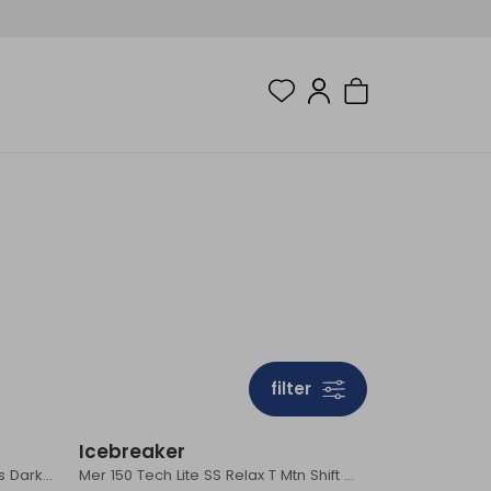
filter
Sale
Sale
Icebreaker
High Coast Cool T-shirt Women's Dark Grey
Mer 150 Tech Lite SS Relax T Mtn Shift Women's Pink Quartz