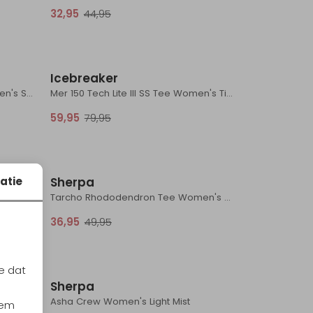
32,95
44,95
Sale
Sale
Icebreaker
Endurance Merino 130 Tee Women's Sunrise
Mer 150 Tech Lite III SS Tee Women's Tidal
59,95
79,95
Sale
Sale
atie
Sherpa
Endurance Merino 130 Tee Women's Night
Tarcho Rhododendron Tee Women's Butter
36,95
49,95
Sale
Sale
e dat
Sherpa
lack
Asha Crew Women's Light Mist
iem