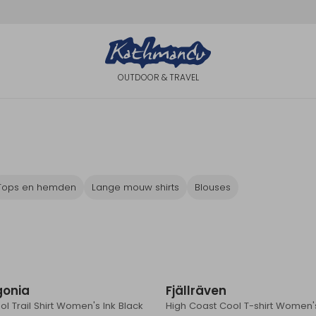
OUTDOOR & TRAVEL
Tops en hemden
Lange mouw shirts
Blouses
Sale
gonia
Fjällräven
l Trail Shirt Women's Ink Black