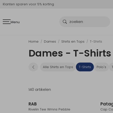
Klanten sparen voor 5% korting
Menu
Home
Dames
Shirts en Tops
T-Shirts
Dames - T-Shirts
Alle Shirts en Tops
T-Shirts
Polo's
140 artikelen
Sale
RAB
Pata
Rivelin Tee Wmns Pebble
Cap Coo