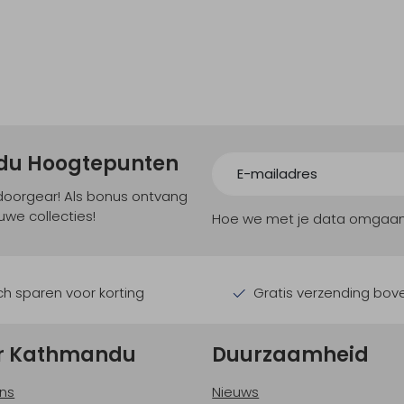
ndu Hoogtepunten
tdoorgear! Als bonus ontvang
uwe collecties!
Hoe we met je data omgaan? B
h sparen voor korting
Gratis verzending bov
r Kathmandu
Duurzaamheid
ns
Nieuws