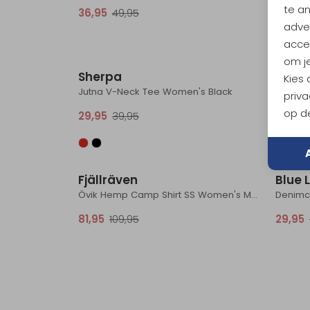
te a
36,95
49,95
29,95
adver
accep
Sale
om je
Sherpa
Craft
Kies
Jutna V-Neck Tee Women's Black
Adv Es
priva
op de
29,95
39,95
21,95
Sale
Fjällräven
Blue 
Övik Hemp Camp Shirt SS Women's Mountain Blue
81,95
109,95
29,95