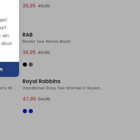
36,95
49,95
gen'
Sale
Sale
es?
RAB
- en
Hemp Blend T-shirt Women's Suede Brown
Rivelin Tee Wmns Black
n door
36,95
49,95
Sale
Sale
n
Royal Robbins
SaXcell Stripe Longsleeve Women's White / Navy
Vacationer Boxy Tee Women's Skyway Str
47,95
64,95