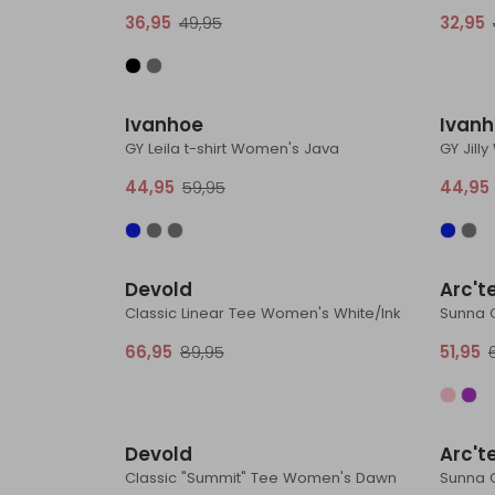
36,95
49,95
32,95
Sale
Ivanhoe
Ivan
GY Leila t-shirt Women's Java
GY Jill
44,95
59,95
44,95
Sale
Devold
Arc't
Classic Linear Tee Women's White/Ink
Sunna 
66,95
89,95
51,95
Sale
Devold
Arc't
Classic "Summit" Tee Women's Dawn
Sunna 