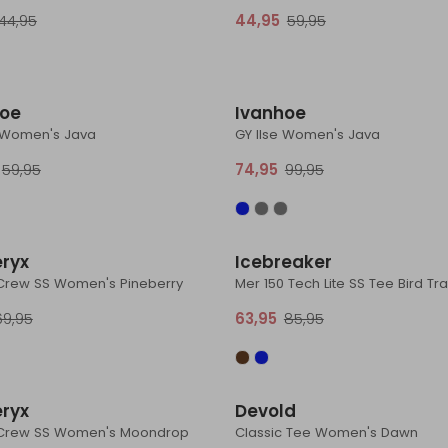
44,95
44,95
59,95
Sale
hoe
Ivanhoe
y Women's Java
GY Ilse Women's Java
59,95
74,95
99,95
Sale
eryx
Icebreaker
Crew SS Women's Pineberry
69,95
63,95
85,95
Sale
eryx
Devold
Crew SS Women's Moondrop
Classic Tee Women's Dawn