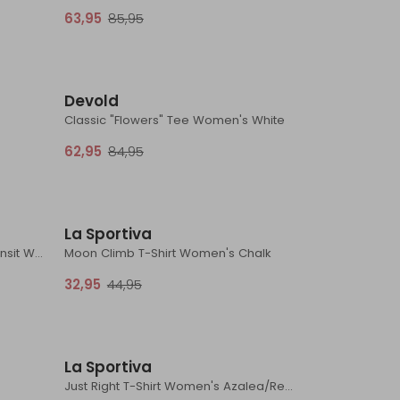
63,95
85,95
Sale
Sale
Devold
Classic "Flowers" Tee Women's White
62,95
84,95
Sale
Sale
La Sportiva
Mer 150 Tech Lite SS Tee Bird Transit Women's Porcini
Moon Climb T-Shirt Women's Chalk
32,95
44,95
Sale
Sale
La Sportiva
Just Right T-Shirt Women's Azalea/Redwood