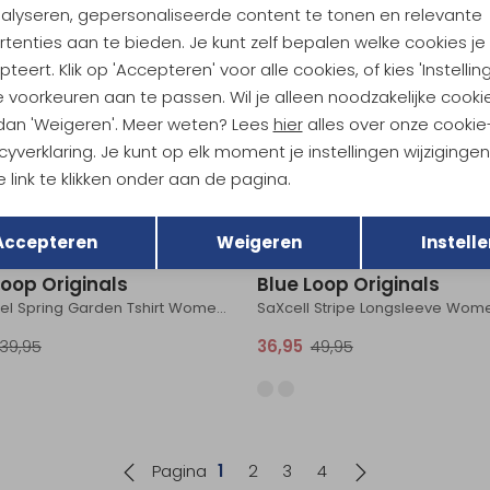
nalyseren, gepersonaliseerde content te tonen en relevante
39,95
36,95
49,95
tenties aan te bieden. Je kunt zelf bepalen welke cookies je
teert. Klik op 'Accepteren' voor alle cookies, of kies 'Instellin
Sale
 voorkeuren aan te passen. Wil je alleen noodzakelijke cooki
Fjällräven
 dan 'Weigeren'. Meer weten? Lees
hier
alles over onze cookie
sence SS Tee 2 Women's Glacial
cyverklaring. Je kunt op elk moment je instellingen wijziginge
 link te klikken onder aan de pagina.
29,95
44,95
59,95
Terug
Opslaan
Sale
Accepteren
Weigeren
Instelle
Loop Originals
Blue Loop Originals
Denimcel Spring Garden Tshirt Women's Indigo
39,95
36,95
49,95
Pagina
1
2
3
4