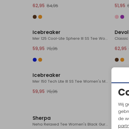
62,95
84,95
51,95
Sale
Icebreaker
Devo
Mer 125 Cool-Lite Sphere III SS Tee Women's Fervid
Classi
59,95
79,95
62,95
Sale
Icebreaker
Icebr
Mer 150 Tech Lite III SS Tee Women's Midnight Navy
C
59,95
79,95
63,95
Wij g
Sale
gebru
Sherpa
Sher
de w
Neha Relaxed Tee Women's Black Gurans
Jutna 
part