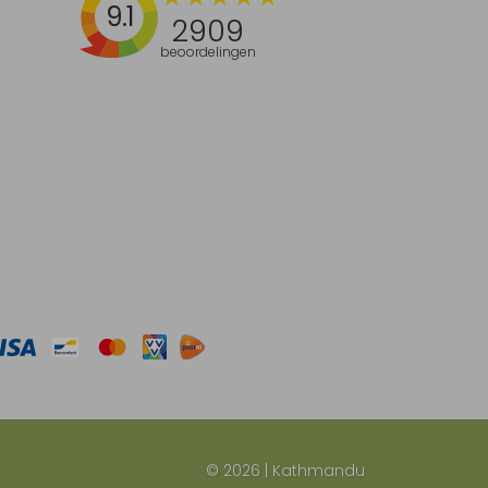
9.1
2909
beoordelingen
© 2026 | Kathmandu