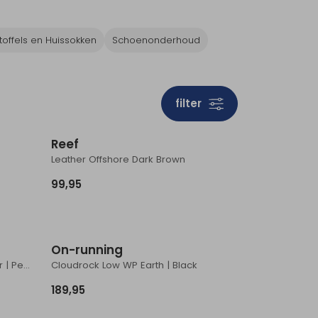
toffels en Huissokken
Schoenonderhoud
filter
ieuw
Nieuw
Reef
Leather Offshore Dark Brown
99,95
ieuw
Nieuw
On-running
Cloudhorizon 2 Women's Glacier | Pearl
Cloudrock Low WP Earth | Black
189,95
ieuw
Nieuw