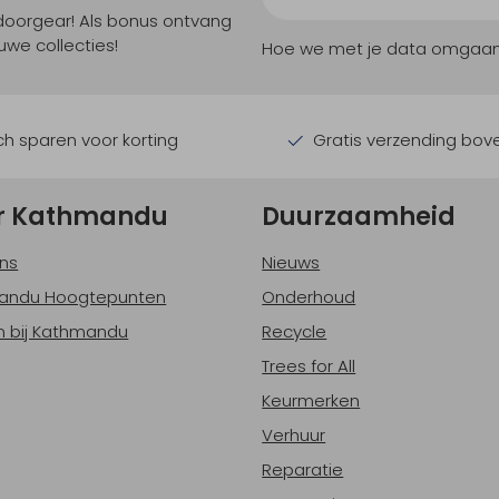
tdoorgear! Als bonus ontvang
uwe collecties!
Hoe we met je data omgaan? B
h sparen voor korting
Gratis verzending bov
r Kathmandu
Duurzaamheid
ns
Nieuws
andu Hoogtepunten
Onderhoud
 bij Kathmandu
Recycle
Trees for All
Keurmerken
Verhuur
Reparatie