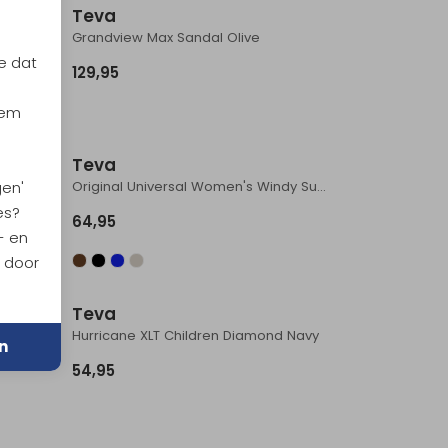
Teva
Explorer GTX Lo Women's Darkpetrol/Milkygr
Grandview Max Sandal Olive
e dat
129,95
iem
Teva
Grandview Max Sandal Women's Seagrass
Original Universal Women's Windy Summer Dazzling Blue
gen'
es?
64,95
- en
n door
Teva
lder
Hurricane XLT Children Diamond Navy
n
54,95