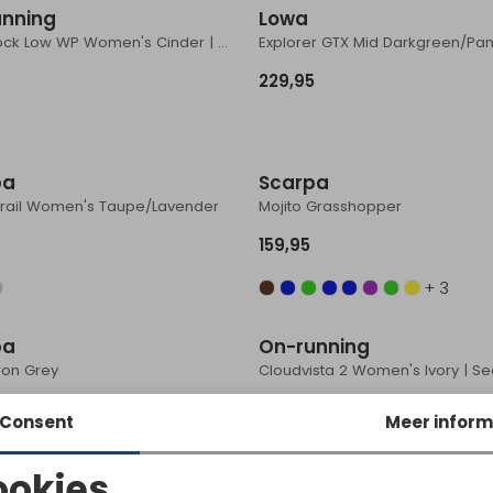
unning
Lowa
Cloudrock Low WP Women's Cinder | Ox
Explorer GTX Mid Darkgreen/Pa
229,95
pa
Scarpa
 Trail Women's Taupe/Lavender
Mojito Grasshopper
159,95
+ 3
pa
On-running
Iron Grey
Cloudvista 2 Women's Ivory | Se
159,95
Consent
Meer inform
+ 3
ookies