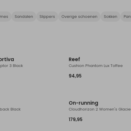
ames
Sandalen
Slippers
Overige schoenen
Sokken
Pan
Nieuw
N
ortiva
Reef
aptor 3 Black
Cushion Phantom Lux Toffee
94,95
Nieuw
N
On-running
yback Black
179,95
Nieuw
N