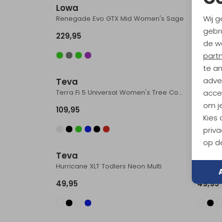
Lowa
Lowa
Wij g
Renegade Evo GTX Mid Women's Sage
gebru
229,95
229,9
de w
part
te a
adver
Teva
Teva
Terra Fi 5 Universal Women's Tree Cover Sedona
Tirra S
accep
om je
109,95
104,95
Kies
priva
op de
Teva
Teva
Hurricane XLT Todlers Neon Multi
49,95
49,95