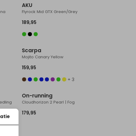
AKU
nna
Flyrock Mid GTX Green/Grey
189,95
Scarpa
Mojito Canary Yellow
159,95
+ 3
On-running
edling
Cloudhorizon 2 Pearl | Fog
179,95
atie