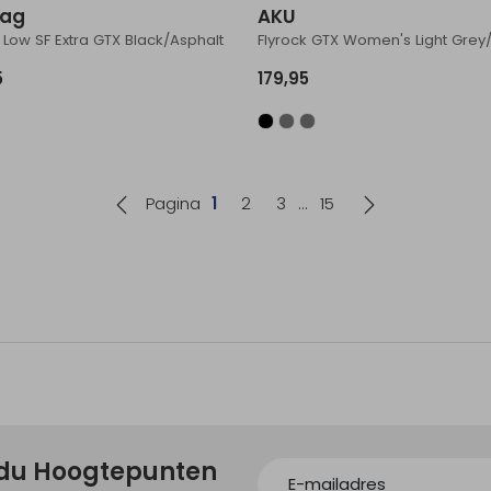
ag
AKU
 Low SF Extra GTX Black/Asphalt
Flyrock GTX Women's Light Grey/
5
179,95
Pagina
1
2
3
15
ndu Hoogtepunten