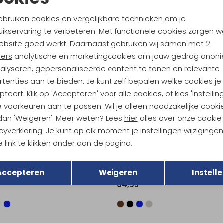
Noodzakelijke cookies
Personalisatie cookies
Lowa
ebruiken cookies en vergelijkbare technieken om je
Explorer GTX Mid Women's Brownrose/Clay
ikservaring te verbeteren. Met functionele cookies zorgen w
Analytische cookies
Marketing cookies
5
199,95
ebsite goed werkt. Daarnaast gebruiken wij samen met
2
ners
analytische en marketingcookies om jouw gedrag anon
nalyseren, gepersonaliseerde content te tonen en relevante
tenties aan te bieden. Je kunt zelf bepalen welke cookies je
Teva
port Leather Women's Tan
teert. Klik op 'Accepteren' voor alle cookies, of kies 'Instellin
 voorkeuren aan te passen. Wil je alleen noodzakelijke cooki
129,95
 dan 'Weigeren'. Meer weten? Lees
hier
alles over onze cookie
cyverklaring. Je kunt op elk moment je instellingen wijziginge
 link te klikken onder aan de pagina.
Teva
Terug
Opslaan
Hurricane XLT Todlers Ocean Creatures Dazzling Blue
Original Universal Women's Bou
Accepteren
Weigeren
Instelle
64,95