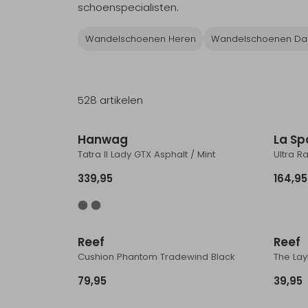
schoenspecialisten.
Wandelschoenen Heren
Wandelschoenen D
528 artikelen
Nieuw
Hanwag
La Sp
Tatra II Lady GTX Asphalt / Mint
Ultra R
339,95
164,95
Nieuw
Reef
Reef
Cushion Phantom Tradewind Black
The La
79,95
39,95
Nieuw