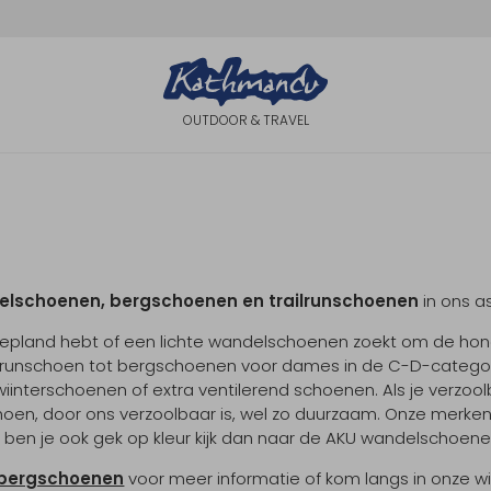
OUTDOOR & TRAVEL
n
lschoenen, bergschoenen en trailrunschoenen
in ons a
gepland hebt of een lichte wandelschoenen zoekt om de hond
trailrunschoen tot bergschoenen voor dames in de C-D-categ
nterschoenen of extra ventilerend schoenen. Als je verzoolb
hoen, door ons verzoolbaar is, wel zo duurzaam. Onze merke
n ben je ook gek op kleur kijk dan naar de AKU wandelschoene
 bergschoenen
voor meer informatie of kom langs in onze w