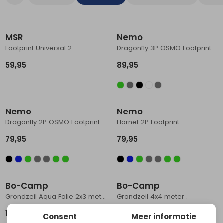
Schoenonderhoud
Bagagezakken en Tonnen
Wandelstokken en Gamaschen
Kampeermeubels
Pof, Pofzakken en Training
Wandelschoenen Heren
Skibroeken
Expeditie accessoires
Expeditie jassen
Fietsbroeken
Expeditie accessoires
Rugzak accessoires
Cadeaus en Diensten
Wassen
Klimtouw en Bandsling
Sokken
Fietsbroeken
Expeditie broeken
MSR
Nemo
Footprint Universal 2
Dragonfly 3P OSMO Footprint Goodnight Gray
Ijsklimmen en Stijgijzers
Drinksysteem
Expeditie broeken
59,95
89,95
Sneeuwwandelen
Wandelstokken en Gamaschen
Zonnebrillen
Nemo
Nemo
Dragonfly 2P OSMO Footprint Goodnight Gray
Hornet 2P Footprint
79,95
79,95
Bo-Camp
Bo-Camp
Grondzeil Aqua Folie 2x3 meter .
Grondzeil 4x4 meter .
12,95
9,95
Consent
Meer informatie