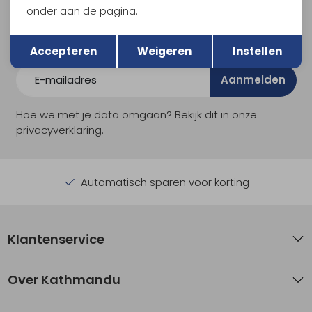
onder aan de pagina.
En spaar voor 5% korting op je nieuwe outdoorgear!
Als bonus ontvang je e-mails met leuke acties, events
Terug
Opslaan
en nieuwe collecties!
Accepteren
Weigeren
Instellen
Aanmelden
Hoe we met je data omgaan? Bekijk dit in onze
privacyverklaring.
Automatisch sparen voor korting
Klantenservice
Over Kathmandu