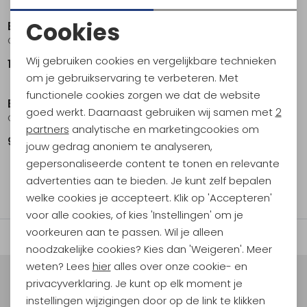
Cookies
Bo-Camp
Bo-Camp
Grondzeil 4x6 meter .
Grondzeil Aqua Folie 4x4 meter .
Noodzakelijke cookies
Wij gebruiken cookies en vergelijkbare technieken
15,95
29,95
Personalisatie cookies
om je gebruikservaring te verbeteren. Met
functionele cookies zorgen we dat de website
Analytische cookies
Bo-Camp
Bo-Camp
goed werkt. Daarnaast gebruiken wij samen met
2
Grondzeil 3x4 meter .
Grondzeil 2x3 meter .
Marketing cookies
partners
analytische en marketingcookies om
9,95
6,95
jouw gedrag anoniem te analyseren,
gepersonaliseerde content te tonen en relevante
advertenties aan te bieden. Je kunt zelf bepalen
filter
welke cookies je accepteert. Klik op 'Accepteren'
voor alle cookies, of kies 'Instellingen' om je
voorkeuren aan te passen. Wil je alleen
noodzakelijke cookies? Kies dan 'Weigeren'. Meer
weten? Lees
hier
alles over onze cookie- en
privacyverklaring. Je kunt op elk moment je
Meld je aan voor Kathmandu
instellingen wijzigingen door op de link te klikken
Hoogtepunten