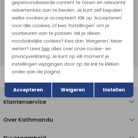
En spaar voor 5% korting op je nieuwe outdoorgear!
gepersonaliseerde content te tonen en relevante
Als bonus ontvang je e-mails met leuke acties, events
advertenties aan te bieden. Je kunt zelf bepalen
en nieuwe collecties!
welke cookies je accepteert. Klik op 'Accepteren'
voor alle cookies, of kies 'Instellingen' om je
Aanmelden
voorkeuren aan te passen. Wil je alleen
noodzakelijke cookies? Kies dan 'Weigeren'. Meer
Hoe we met je data omgaan? Bekijk dit in onze
weten? Lees
hier
alles over onze cookie- en
privacyverklaring.
privacyverklaring. Je kunt op elk moment je
instellingen wijzigingen door op de link te klikken
onder aan de pagina.
Automatisch sparen voor korting
Terug
Opslaan
Accepteren
Weigeren
Instellen
Klantenservice
Over Kathmandu
Duurzaamheid